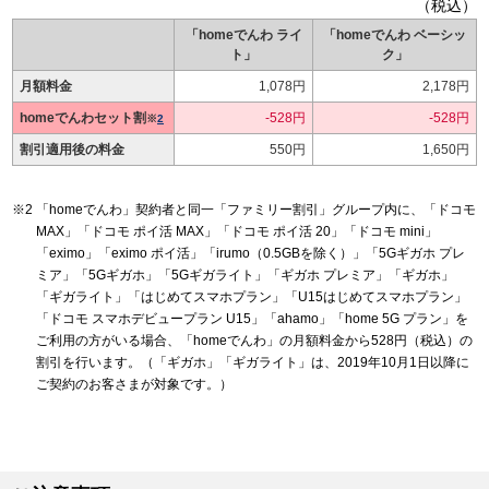
（税込）
「homeでんわ ライ
「homeでんわ ベーシッ
ト」
ク」
月額料金
1,078円
2,178円
homeでんわセット割
-528円
-528円
※
2
割引適用後の料金
550円
1,650円
「homeでんわ」契約者と同一「ファミリー割引」グループ内に、「ドコモ
MAX」「ドコモ ポイ活 MAX」「ドコモ ポイ活 20」「ドコモ mini」
「eximo」「eximo ポイ活」「irumo（0.5GBを除く）」「5Gギガホ プレ
ミア」「5Gギガホ」「5Gギガライト」「ギガホ プレミア」「ギガホ」
「ギガライト」「はじめてスマホプラン」「U15はじめてスマホプラン」
「ドコモ スマホデビュープラン U15」「ahamo」「home 5G プラン」を
ご利用の方がいる場合、「homeでんわ」の月額料金から528円（税込）の
割引を行います。（「ギガホ」「ギガライト」は、2019年10月1日以降に
ご契約のお客さまが対象です。）