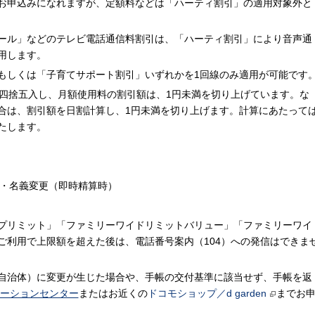
お申込みになれますが、定額料などは「ハーティ割引」の適用対象外と
ール」などのテレビ電話通信料割引は、「ハーティ割引」により音声通
用します。
もしくは「子育てサポート割引」いずれかを1回線のみ適用が可能です
を四捨五入し、月額使用料の割引額は、1円未満を切り上げています。な
合は、割引額を日割計算し、1円未満を切り上げます。計算にあたって
たします。
・名義変更（即時精算時）
プリミット」「ファミリーワイドリミットバリュー」「ファミリーワイ
ご利用で上限額を超えた後は、電話番号案内（104）への発信はできま
自治体）に変更が生じた場合や、手帳の交付基準に該当せず、手帳を返
メーションセンター
またはお近くの
ドコモショップ／d garden
までお