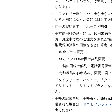
ス、「パケットパック」は重複して
なります。
「ファミリー割引」や「ゆうゆうコ
話料と同額になった金額に対して適
同一の契約者で、「ハーティ割引」
基本使用料の割引額は、10円未満
お、月途中で次のご注文をされた場
消費税加算前の価格をもとに算定い
料金プラン変更
5G／Xi／FOMA間の契約変更
ご契約回線の解約・電話番号保管
付加機能のお申込み、変更、廃止
「タイプリミットバリュー」「タイ
ドリミット」「リミットプラス」を
ん。
手帳の記載事項（手帳番号、発行元
還された場合は、
ドコモ インフォ
出ください。