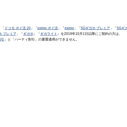
」「
ドコモ ポイ活 20
」「
eximo ポイ活
」「
eximo
」「
5Gギガホ プレミア
」「
5Gギ
ホ プレミア
」「
ギガホ
」「
ギガライト
」を2019年10月1日以降にご契約の方は、
割引
」と「ハーティ割引」の重畳適用ができません。