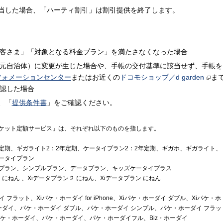
当した場合、「ハーティ割引」は割引提供を終了します。
客さま」「対象となる料金プラン」を満たさなくなった場合
元自治体）に変更が生じた場合や、手帳の交付基準に該当せず、手帳を
フォメーションセンター
またはお近くの
ドコモショップ／d garden
ま
認した場合
、「
提供条件書
」をご確認ください。
ケット定額サービス」は、それぞれ以下のものを指します。
年定期、ギガライト2：2年定期、ケータイプラン2：2年定期、ギガホ、ギガライト、
ータイプラン
プラン、シンプルプラン、データプラン、キッズケータイプラス
ト にねん 、Xiデータプラン２ にねん、Xiデータプラン にねん
 フラット、Xiパケ・ホーダイ for iPhone、Xiパケ・ホーダイ ダブル、Xiパケ・ホ
・ホーダイ、パケ・ホーダイ ダブル、パケ・ホーダイ シンプル、パケ・ホーダイ フラッ
ケ・ホーダイ、パケ・ホーダイ、パケ・ホーダイフル、Biz・ホーダイ