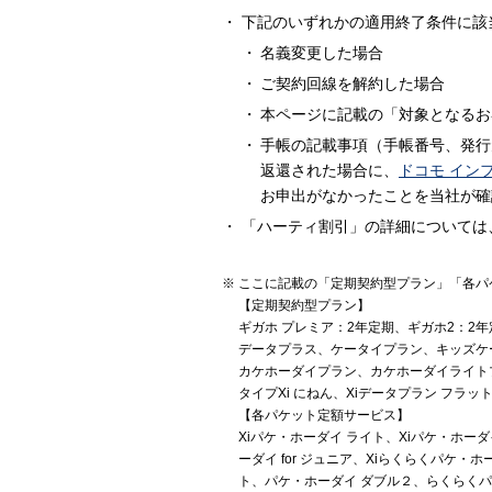
下記のいずれかの適用終了条件に該
名義変更した場合
ご契約回線を解約した場合
本ページに記載の「対象となるお
手帳の記載事項（手帳番号、発行
返還された場合に、
ドコモ イン
お申出がなかったことを当社が確
「ハーティ割引」の詳細については
ここに記載の「定期契約型プラン」「各パ
【定期契約型プラン】
ギガホ プレミア：2年定期、ギガホ2：2
データプラス、ケータイプラン、キッズケ
カケホーダイプラン、カケホーダイライト
タイプXi にねん、Xiデータプラン フラッ
【各パケット定額サービス】
Xiパケ・ホーダイ ライト、Xiパケ・ホーダイ
ーダイ for ジュニア、Xiらくらくパケ
ト、パケ・ホーダイ ダブル２、らくらくパ