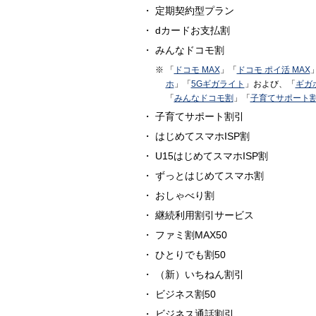
定期契約型プラン
dカードお支払割
みんなドコモ割
「
ドコモ MAX
」「
ドコモ ポイ活 MAX
ホ
」「
5Gギガライト
」および、「
ギガ
「
みんなドコモ割
」「
子育てサポート
子育てサポート割引
はじめてスマホISP割
U15はじめてスマホISP割
ずっとはじめてスマホ割
おしゃべり割
継続利用割引サービス
ファミ割MAX50
ひとりでも割50
（新）いちねん割引
ビジネス割50
ビジネス通話割引