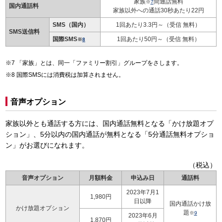
家族
間通話無料
※
7
国内通話料
家族以外への通話30秒あたり22円
SMS（国内）
1回あたり3.3円～（受信 無料）
SMS送信料
国際SMS
1回あたり50円～（受信 無料）
※
8
「家族」とは、同一「ファミリー割引」グループをさします。
国際SMSには消費税は加算されません。
音声オプション
家族以外とも通話する方には、国内通話無料となる「かけ放題オプ
ション」、5分以内の国内通話が無料となる「5分通話無料オプショ
ン」がお選びになれます。
（税込）
音声オプション
月額料金
申込み日
通話料
2023年7月1
1,980円
日以降
国内通話かけ放
かけ放題オプション
題
※
9
2023年6月
1,870円