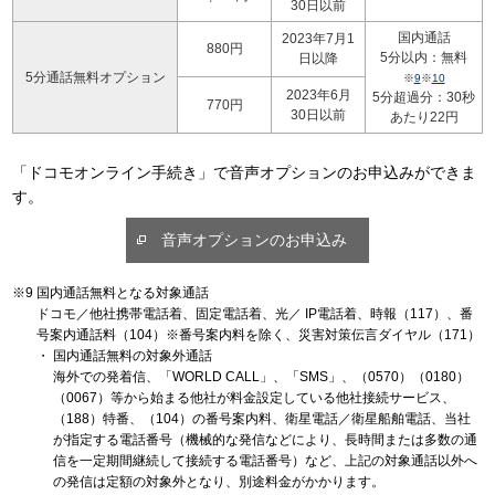
30日以前
国内通話
2023年7月1
880円
5分以内：無料
日以降
5分通話無料オプション
※
9
※
10
2023年6月
5分超過分：30秒
770円
30日以前
あたり22円
「ドコモオンライン手続き」で音声オプションのお申込みができま
す。
音声オプションのお申込み
国内通話無料となる対象通話
ドコモ／他社携帯電話着、固定電話着、光／ IP電話着、時報（117）、番
号案内通話料（104）※番号案内料を除く、災害対策伝言ダイヤル（171）
国内通話無料の対象外通話
海外での発着信、「WORLD CALL」、「SMS」、（0570）（0180）
（0067）等から始まる他社が料金設定している他社接続サービス、
（188）特番、（104）の番号案内料、衛星電話／衛星船舶電話、当社
が指定する電話番号（機械的な発信などにより、長時間または多数の通
信を一定期間継続して接続する電話番号）など、上記の対象通話以外へ
の発信は定額の対象外となり、別途料金がかかります。