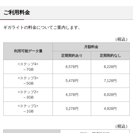
ご利用料金
ギガライトの料金についてご案内します。
（税込）
月額料金
利用可能データ量
定期契約あり
定期契約なし
<ステップ4>
6,578円
8,228円
～7GB
<ステップ3>
5,478円
7,128円
～5GB
<ステップ2>
4,378円
6,028円
～3GB
<ステップ1>
3,278円
4,928円
～1GB
（税込）