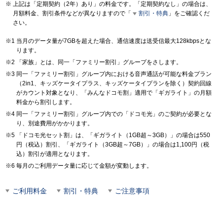
上記は「定期契約（2年）あり」の料金です。「定期契約なし」の場合は、
月額料金、割引条件などが異なりますので「
割引・特典
」をご確認くだ
さい。
当月のデータ量が7GBを超えた場合、通信速度は送受信最大128kbpsとな
ります。
「家族」とは、同一「ファミリー割引」グループをさします。
同一「ファミリー割引」グループ内における音声通話が可能な料金プラン
（2in1、キッズケータイプラス、キッズケータイプランを除く）契約回線
がカウント対象となり、「みんなドコモ割」適用で「ギガライト」の月額
料金から割引します。
同一「ファミリー割引」グループ内での「ドコモ光」のご契約が必要とな
り、別途費用がかかります。
「ドコモ光セット割」は、「ギガライト（1GB超～3GB）」の場合は550
円（税込）割引、「ギガライト（3GB超～7GB）」の場合は1,100円（税
込）割引が適用となります。
毎月のご利用データ量に応じて金額が変動します。
ご利用料金
割引・特典
ご注意事項