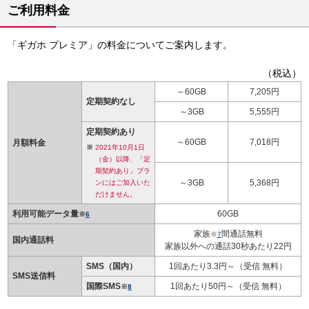
ご利用料金
「ギガホ プレミア」の料金についてご案内します。
（税込）
～60GB
7,205円
定期契約なし
～3GB
5,555円
定期契約あり
～60GB
7,018円
月額料金
2021年10月1日
（金）以降、「定
期契約あり」プラ
～3GB
5,368円
ンにはご加入いた
だけません。
利用可能データ量
60GB
※
6
家族
間通話無料
※
7
国内通話料
家族以外への通話30秒あたり22円
SMS（国内）
1回あたり3.3円～（受信 無料）
SMS送信料
国際SMS
1回あたり50円～（受信 無料）
※
8