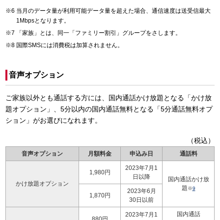
当月のデータ量が利用可能データ量を超えた場合、通信速度は送受信最大
1Mbpsとなります。
「家族」とは、同一「ファミリー割引」グループをさします。
国際SMSには消費税は加算されません。
音声オプション
ご家族以外とも通話する方には、国内通話かけ放題となる「かけ放
題オプション」、5分以内の国内通話無料となる「5分通話無料オプ
ション」がお選びになれます。
（税込）
音声オプション
月額料金
申込み日
通話料
2023年7月1
1,980円
日以降
国内通話かけ放
かけ放題オプション
題
※
9
2023年6月
1,870円
30日以前
国内通話
2023年7月1
880円