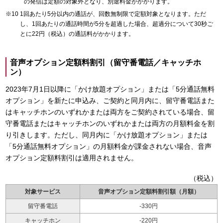
の発信は定額の対象外となり、別途料金がかかります。
1回あたり5分以内の通話が、回数無制限で定額対象となります。ただ
し、1回あたりの通話時間が5分を超過した場合、超過分について30秒ご
とに22円（税込）の通話料がかかります。
音声オプション定額料割引（留守番電話／キャッチホ
ン）
2023年7月1日以降に「かけ放題オプション」または「5分通話無料
オプション」を新たに申込み、ご契約と同月内に、留守番電話また
はキャッチホンのいずれかまたは両方をご契約されている場合、留
守番電話またはキャッチホンのいずれかまたは両方の月額料金を割
り引きします。ただし、同月内に「かけ放題オプション」または
「5分通話無料オプション」の月額料金が課金されない場合、音声
オプション定額料割引は適用されません。
（税込）
対象サービス
音声オプション定額料割引額（月額）
留守番電話
-330円
キャッチホン
-220円