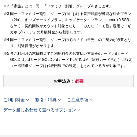
「家族」とは、同一「ファミリー割引」グループをさします。
同一「ファミリー割引」グループ内における音声通話が可能な料金プラン
（2in1、キッズケータイプラス、キッズケータイプラン、irumo（0.5GB）
を除く）契約回線がカウント対象となり、「みんなドコモ割」適用で「ギ
ガホ プレミア」の月額料金から割引します。
同一「ファミリー割引」グループ内での「ドコモ光」のご契約が必要とな
り、別途費用がかかります。
各ご利用月の末日時点でご利用料金のお支払い方法をdカード／dカード
GOLD U／dカード GOLD／dカード PLATINUM（家族カード含む）に設定
（一括請求グループは代表回線での設定）をされている方が対象です。
お申込み：
必要



ご利用料金
割引・特典
ご注意事項

データ量にあわせて選べるオプション