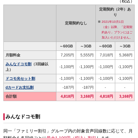
（税込）
定期契約（2年）あ
り
2021年10月1日
定期契約なし
（金）以降、「定期契
約あり」プランにはご
加入いただけません。
～60GB
～3GB
～60GB
～3GB
月額料金
7,205円
5,555円
7,018円
5,368円
みんなドコモ割
（3回線以
-1,100円
-1,100円
-1,100円
-1,100円
上）
ドコモ光セット割
-1,100円
-1,100円
-1,100円
-1,100円
dカードお支払割
-187円
-187円
-
-
合計額
4,818円
3,168円
4,818円
3,168円
みんなドコモ割
同一「ファミリー割引」グループ内の対象音声回線数に応じて、月
額料金を各回線ごとに
最大1,100円（税込）割引
します。