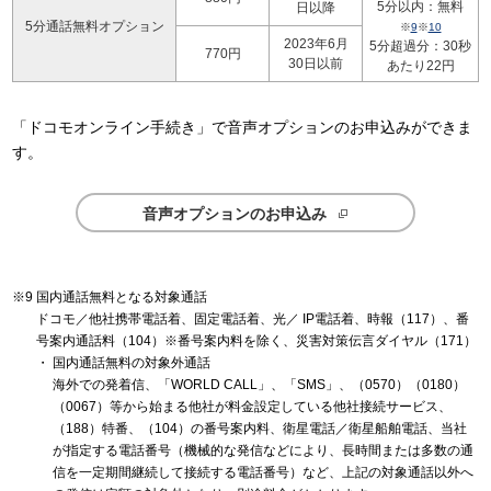
5分以内：無料
日以降
5分通話無料オプション
※
9
※
10
2023年6月
5分超過分：30秒
770円
30日以前
あたり22円
「ドコモオンライン手続き」で音声オプションのお申込みができま
す。
音声オプションのお申込み
国内通話無料となる対象通話
ドコモ／他社携帯電話着、固定電話着、光／ IP電話着、時報（117）、番
号案内通話料（104）※番号案内料を除く、災害対策伝言ダイヤル（171）
国内通話無料の対象外通話
海外での発着信、「WORLD CALL」、「SMS」、（0570）（0180）
（0067）等から始まる他社が料金設定している他社接続サービス、
（188）特番、（104）の番号案内料、衛星電話／衛星船舶電話、当社
が指定する電話番号（機械的な発信などにより、長時間または多数の通
信を一定期間継続して接続する電話番号）など、上記の対象通話以外へ