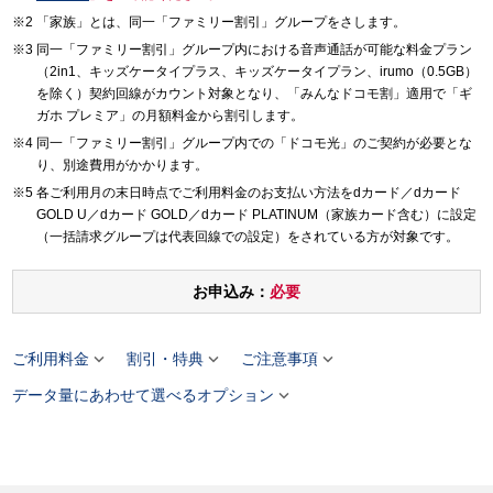
「家族」とは、同一「ファミリー割引」グループをさします。
同一「ファミリー割引」グループ内における音声通話が可能な料金プラン
（2in1、キッズケータイプラス、キッズケータイプラン、irumo（0.5GB）
を除く）契約回線がカウント対象となり、「みんなドコモ割」適用で「ギ
ガホ プレミア」の月額料金から割引します。
同一「ファミリー割引」グループ内での「ドコモ光」のご契約が必要とな
り、別途費用がかかります。
各ご利用月の末日時点でご利用料金のお支払い方法をdカード／dカード
GOLD U／dカード GOLD／dカード PLATINUM（家族カード含む）に設定
（一括請求グループは代表回線での設定）をされている方が対象です。
お申込み：
必要



ご利用料金
割引・特典
ご注意事項

データ量にあわせて選べるオプション