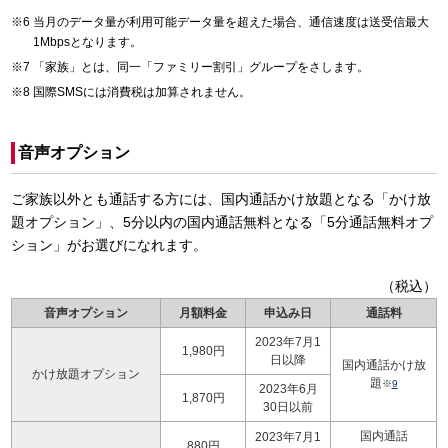
当月のデータ量が利用可能データ量を超えた場合、通信速度は送受信最大
1Mbpsとなります。
「家族」とは、同一「ファミリー割引」グループをさします。
国際SMSには消費税は加算されません。
音声オプション
ご家族以外とも通話する方には、国内通話かけ放題となる「かけ放
題オプション」、5分以内の国内通話無料となる「5分通話無料オプ
ション」がお選びになれます。
（税込）
音声オプション
月額料金
申込み日
通話料
2023年7月1
1,980円
日以降
国内通話かけ放
かけ放題オプション
題
※
9
2023年6月
1,870円
30日以前
国内通話
2023年7月1
880円