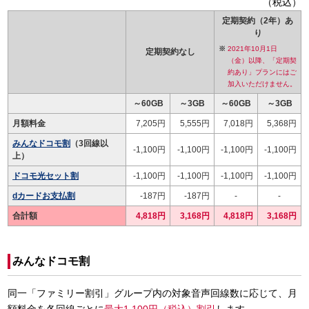
（税込）
定期契約（2年）あ
り
2021年10月1日
定期契約なし
（金）以降、「定期契
約あり」プランにはご
加入いただけません。
～60GB
～3GB
～60GB
～3GB
月額料金
7,205円
5,555円
7,018円
5,368円
みんなドコモ割
（3回線以
-1,100円
-1,100円
-1,100円
-1,100円
上）
ドコモ光セット割
-1,100円
-1,100円
-1,100円
-1,100円
dカードお支払割
-187円
-187円
-
-
合計額
4,818円
3,168円
4,818円
3,168円
みんなドコモ割
同一「ファミリー割引」グループ内の対象音声回線数に応じて、月
額料金を各回線ごとに
最大1,100円（税込）割引
します。