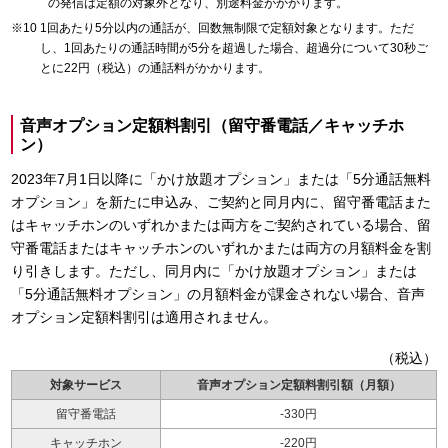
の発信は定額の対象外となり、別途料金がかかります。
1回あたり5分以内の通話が、回数無制限で定額対象となります。ただ
し、1回あたりの通話時間が5分を超過した場合、超過分について30秒ご
とに22円（税込）の通話料がかかります。
音声オプション定額料割引（留守番電話／キャッチホ
ン）
2023年7月1日以降に「かけ放題オプション」または「5分通話無料
オプション」を新たに申込み、ご契約と同月内に、留守番電話また
はキャッチホンのいずれかまたは両方をご契約されている場合、留
守番電話またはキャッチホンのいずれかまたは両方の月額料金を割
り引きします。ただし、同月内に「かけ放題オプション」または
「5分通話無料オプション」の月額料金が課金されない場合、音声
オプション定額料割引は適用されません。
（税込）
対象サービス
音声オプション定額料割引額（月額）
留守番電話
-330円
キャッチホン
-220円