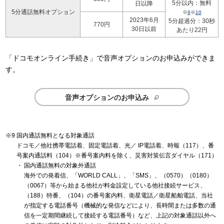
5分以内：無料
日以降
5分通話無料オプション
※
9
※
10
2023年6月
5分超過分：30秒
770円
30日以前
あたり22円
「ドコモオンライン手続き」で音声オプションのお申込みができま
す。
音声オプションのお申込み
国内通話無料となる対象通話
ドコモ／他社携帯電話着、固定電話着、光／ IP電話着、時報（117）、番
号案内通話料（104）※番号案内料を除く、災害対策伝言ダイヤル（171）
国内通話無料の対象外通話
海外での発着信、「WORLD CALL」、「SMS」、（0570）（0180）
（0067）等から始まる他社が料金設定している他社接続サービス、
（188）特番、（104）の番号案内料、衛星電話／衛星船舶電話、当社
が指定する電話番号（機械的な発信などにより、長時間または多数の通
信を一定期間継続して接続する電話番号）など、上記の対象通話以外へ