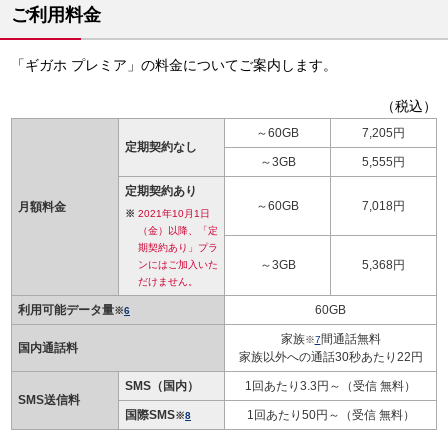
ご利用料金
「ギガホ プレミア」の料金についてご案内します。
（税込）
～60GB
7,205円
定期契約なし
～3GB
5,555円
定期契約あり
～60GB
7,018円
月額料金
2021年10月1日
（金）以降、「定
期契約あり」プラ
～3GB
5,368円
ンにはご加入いた
だけません。
利用可能データ量
60GB
※
6
家族
間通話無料
※
7
国内通話料
家族以外への通話30秒あたり22円
SMS（国内）
1回あたり3.3円～（受信 無料）
SMS送信料
国際SMS
1回あたり50円～（受信 無料）
※
8