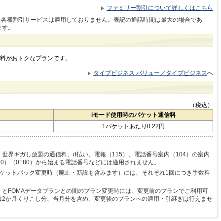
ファミリー割引について詳しくはこちら
た各種割引サービスは適用しておりません。表記の通話時間は最大の場合であ
ます。
料がおトクなプランです。
タイプビジネス バリュー／タイプビジネス
へ
（税込）
iモード使用時のパケット通信料
1パケットあたり0.22円
世界ギガし放題の通信料、d払い、電報（115）、電話番号案内（104）の案内
70）（0180）から始まる電話番号などには適用されません。
パケットパック変更時（廃止・新設も含みます）には、それぞれ1回につき手数料
む）とFOMAデータプランとの間のプラン変更時には、変更前のプランでご利用可
は2か月くりこし分、当月分を含め、変更後のプランへの適用・引継ぎは行えませ