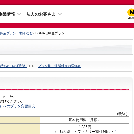
企業情報
法人のお客さま
料金プラン・割引など
/ FOMA旧料金プラン
0秒あたりの通話料
プラン別・通話料金の詳細表
なりました。
お選びください。
ン）へのプラン変更目安
（税込）
基本使用料（月額）
4,235円
いちねん割引・ファミリー割引対応
1