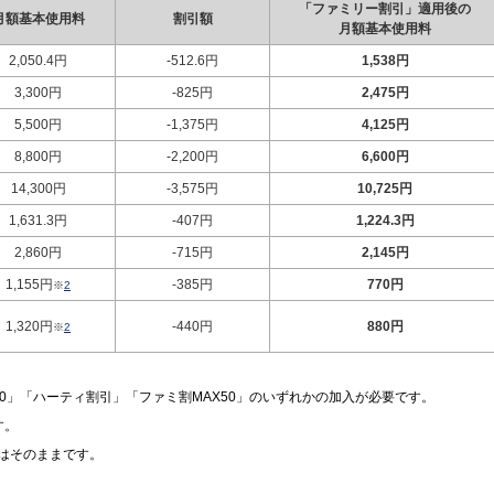
「ファミリー割引」適用後の
月額基本使用料
割引額
月額基本使用料
2,050.4円
-512.6円
1,538円
3,300円
-825円
2,475円
5,500円
-1,375円
4,125円
8,800円
-2,200円
6,600円
14,300円
-3,575円
10,725円
1,631.3円
-407円
1,224.3円
2,860円
-715円
2,145円
1,155円
-385円
770円
※
2
1,320円
-440円
880円
※
2
0」「ハーティ割引」「ファミ割MAX50」のいずれかの加入が必要です。
す。
はそのままです。