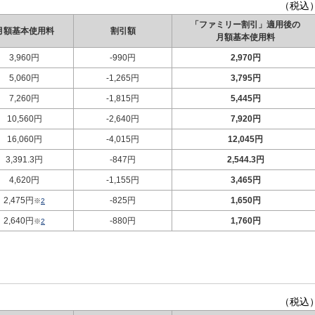
（税込
「ファミリー割引」適用後の
月額基本使用料
割引額
月額基本使用料
3,960円
-990円
2,970円
5,060円
-1,265円
3,795円
7,260円
-1,815円
5,445円
10,560円
-2,640円
7,920円
16,060円
-4,015円
12,045円
3,391.3円
-847円
2,544.3円
4,620円
-1,155円
3,465円
2,475円
-825円
1,650円
※
2
2,640円
-880円
1,760円
※
2
（税込