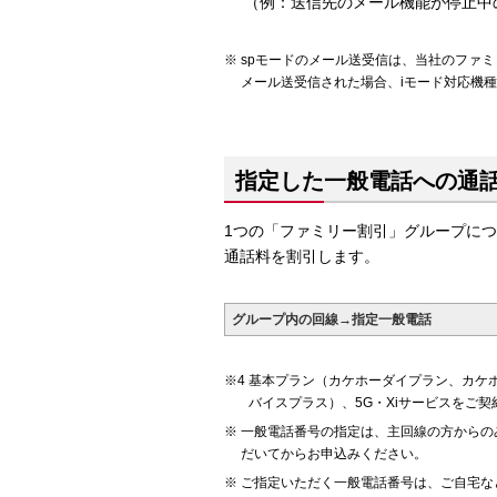
（例：送信先のメール機能が停止中
spモードのメール送受信は、当社のファ
メール送受信された場合、iモード対応機
指定した一般電話への通
1つの「ファミリー割引」グループに
通話料を割引します。
グループ内の回線→指定一般電話
基本プラン（カケホーダイプラン、カケ
バイスプラス）、5G・Xiサービスをご
一般電話番号の指定は、主回線の方からの
だいてからお申込みください。
ご指定いただく一般電話番号は、ご自宅など