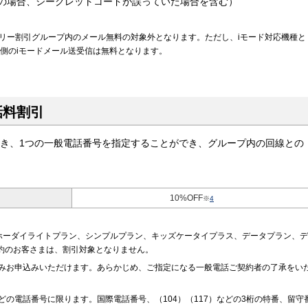
の場合、シークレットコードが誤っていた場合を含む）
ミリー割引グループ内のメール無料の対象外となります。ただし、iモード対応機種と
種側のiモードメール送受信は無料となります。
話料割引
つき、1つの一般電話番号を指定することができ、グループ内の回線との
10%OFF
※
4
ホーダイライトプラン、シンプルプラン、キッズケータイプラス、データプラン、デ
契約のお客さまは、割引対象となりません。
みお申込みいただけます。あらかじめ、ご指定になる一般電話ご契約者の了承をい
の電話番号に限ります。国際電話番号、（104）（117）などの3桁の特番、留守