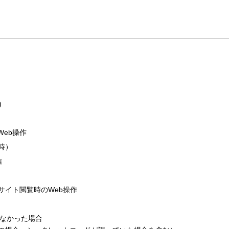
)
Web操作
時）
信
サイト閲覧時のWeb操作
しなかった場合