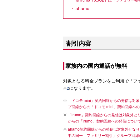
irumo（0.5GB）は「ファミ
ahamo
割引内容
家族内の国内通話が無料
対象となる料金プランをご利用で「フ
になります。
※
2
「ドコモ mini」契約回線からの発信は
プ回線からの「ドコモ mini」契約回線
「irumo」契約回線からの発信は対象外
からの「irumo」契約回線への発信につ
ahamo契約回線からの発信は対象外となり
中の同一「ファミリー割引」グループ回線か