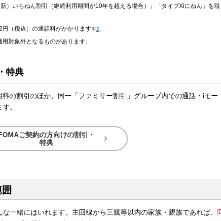
（新）いちねん割引（継続利用期間が10年を超える場合）」「タイプXiにねん」を現
22円（税込）の通話料がかかります
。
※
2
、適用対象外となるものがあります。
・特典
用料の割引のほか、同一「ファミリー割引」グループ内での通話・iモー
ます。
FOMAご契約の方向けの割引・

特典
範囲
んな一緒にはいれます。主回線から三親等以内の家族・親族であれば、