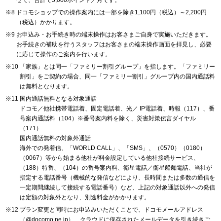
ドコモショップでの操作案内には一部を除き1,100円（税込）～2,200円
（税込）かかります。
お申込み・お手続き時の端末操作はお客さまご自身で実施いただきます。
お手続きの補助を行うスタッフはお客さまの端末操作画面を拝見し、必要
に応じて操作のご案内を行います。
「家族」とは同一「ファミリー割引グループ」を指します。「ファミリー
割引」をご契約の場合、同一「ファミリー割引」グループ内の国内通話料
は無料となります。
国内通話無料となる対象通話
ドコモ／他社携帯電話着、固定電話着、光／ IP電話着、時報（117）、番
号案内通話料（104）※番号案内料を除く、災害対策伝言ダイヤル
（171）
国内通話無料の対象外通話
海外での発着信、「WORLD CALL」、「SMS」、（0570）（0180）
（0067）等から始まる他社が料金設定している他社接続サービス、
（188）特番、（104）の番号案内料、衛星電話／衛星船舶電話、当社が
指定する電話番号（機械的な発信などにより、長時間または多数の通信を
一定期間継続して接続する電話番号）など、上記の対象通話以外への発信
は定額の対象外となり、別途料金がかかります。
プラン変更と同時にお申込みいただくことで、ドコモメールアドレス
（@docomo.ne.jp）、クラウドに保存されたメールデータを引き続きご