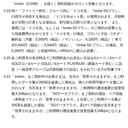
「irumo（0.5GB）」を除く）契約回線がカウント対象となります。
同一「ファミリー割引」グループ内に「ドコモ光」「home 5Gプラン」
の両方が存在する場合は、「ドコモ光セット割」が適用されます。月額料
金が日割り計算となる場合は、割引額も日割り計算となります。 また、
適用には「ドコモ光」もしくは「home 5Gプラン」のご契約が必要とな
り別途費用がかかります（「ドコモ光」の場合、プロバイダ込・1ギガ・
解約金（戸建：5,500円（税込）／マンション：4,180円（税込））有で
月4,400円（税込）～5,940円（税込）。「home 5G プラン」の場合、月
5,280円（税込）と別途HR01／HR02のご購入が必要）。
各ご利用月の末日時点でご利用料金のお支払い方法をdカード／dカード
GOLD U／dカード GOLD／dカード PLATINUM（家族カード含む）に設
定（一括請求グループは代表回線での設定）をされている方が対象です。
「eximo」をご契約中のお客さまは、当月の「世界そのままギガ」をご利
用したデータ量が30GBを超過した場合は、残りの利用可能データ量にか
かわらず、当月末まで「世界そのままギガ」ご利用時の通信速度が送受信
最大1Mbpsとなります。「5Gデータプラス」をご契約の場合、ペア回線
（本料金プラン）の「世界そのままギガ」と合算したご利用データ量が
30GBを超過した場合、「5Gデータプラス」及びペア回線が当月末まで
「世界そのままギガ」ご利用時の通信速度が送受信最大1Mbpsとなりま
す。