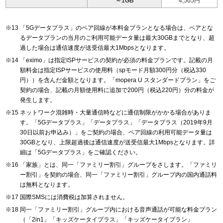
～1GB
4,565円
「5Gデータプラス」のペア回線が本料金プランとなる場合は、ペアとな
るデータプランの当月のご利用可能データ量は最大30GBまでとなり、超
過した場合は通信速度が送受信最大1Mbpsとなります。
「eximo」は指定ISPサービスの契約が必須の料金プランです。記載の月
額料金は指定ISPサービスの使用料（spモード月額300円分（税込330
円））を含んだ金額となります。「mopera U スタンダードプラン」をご
契約の場合、記載の月額使用料に追加で200円（税込220円）分の料金が
発生します。
ネットワーク混雑時・大量通信時などに通信制限がかかる場合がありま
す。「5Gデータプラス」「データプラス」「データプラス（2019年9月
30日以前お申込み）」をご契約の場合、ペア回線の利用可能データ量は
30GBとなり、上限超過後は通信速度が送受信最大1Mbpsとなります。詳
細は「5Gデータプラス」をご確認ください。
「家族」とは、同一「ファミリー割引」グループをさします。「ファミリ
ー割引」を契約の場合、同一「ファミリー割引」グループ内の国内通話料
は無料となります。
国際SMSには消費税は加算されません。
同一「ファミリー割引」グループ内における音声通話が可能な料金プラン
（「2in1」「キッズケータイプラス」「キッズケータイプラン」