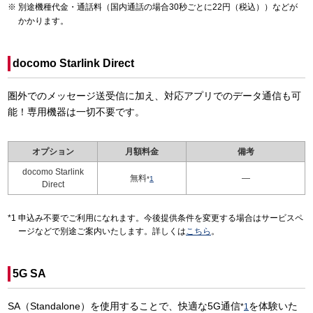
別途機種代金・通話料（国内通話の場合30秒ごとに22円（税込））などが
かかります。
docomo Starlink Direct
圏外でのメッセージ送受信に加え、対応アプリでのデータ通信も可
能！専用機器は一切不要です。
オプション
月額料金
備考
docomo Starlink
無料
—
*
1
Direct
申込み不要でご利用になれます。今後提供条件を変更する場合はサービスペ
ージなどで別途ご案内いたします。詳しくは
こちら
。
5G SA
SA（Standalone）を使用することで、快適な5G通信
を体験いた
*
1