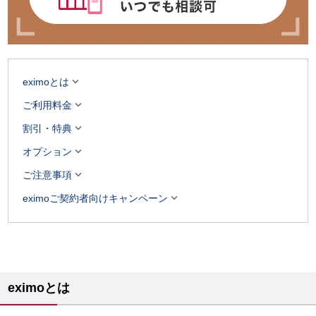

eximoとは

ご利用料金

割引・特典

オプション

ご注意事項

eximoご契約者向けキャンペーン
eximoとは