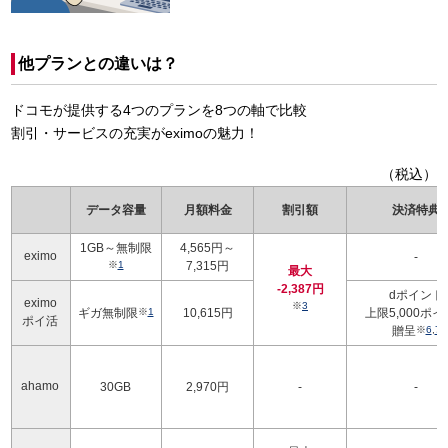
他プランとの違いは？
ドコモが提供する4つのプランを8つの軸で比較
割引・サービスの充実がeximoの魅力！
（税込）
データ容量
月額料金
割引額
決済特典
1GB～無制限
4,565円～
eximo
-
※
1
7,315円
最大
-2,387円
dポイント
eximo
※
3
ギガ無制限
※
1
10,615円
上限5,000ポ
ポイ活
贈呈
※
6
,
7
ahamo
30GB
2,970円
-
-