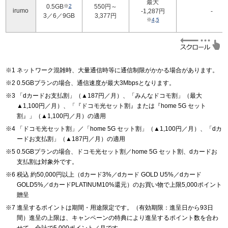
最大
0.5GB
※
2
550円～
irumo
-1,287円
-
3／6／9GB
3,377円
※
4
,
5
ネットワーク混雑時、大量通信時等に通信制限がかかる場合があります。
0.5GBプランの場合、通信速度が最大3Mbpsとなります。
「dカードお支払割」（▲187円／月）、「みんなドコモ割」（最大
▲1,100円／月）、「『ドコモ光セット割』または『home 5G セット
割』」（▲1,100円／月）の適用
「ドコモ光セット割」／「home 5G セット割」（▲1,100円／月）、「dカ
ードお支払割」（▲187円／月）の適用
0.5GBプランの場合、ドコモ光セット割／home 5G セット割、dカードお
支払割は対象外です。
税込 約50,000円以上（dカード3%／dカード GOLD U5%／dカード
GOLD5%／dカードPLATINUM10%還元）のお買い物で上限5,000ポイント
贈呈
進呈するポイントは期間・用途限定です。（有効期限：進呈日から93日
間）進呈の上限は、キャンペーンの特典により進呈するポイント数を合わ
せて、合計で5,000ポイント／月です。