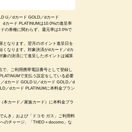
D U／dカード GOLD／dカード
カード PLATINUMは10.0%の進呈率
ドの券種に関わらず、還元率は3.0%で
期限となります。翌月のポイント進呈日を
短くなります。対象決済がdカード／dカ
場合、対象の決済にて進呈したポイントは減算
59時点で、ご利用携帯電話番号として登録し
PLATINUMで支払う設定をしている必要
ド GOLD U／dカード GOLD／d
D／dカード PLATINUMに本料金プラン
NUM（本カード／家族カード）に本料金プラ
でんき」および「ドコモ ガス」ご利用料
チャージ、「THEO＋docomo」な