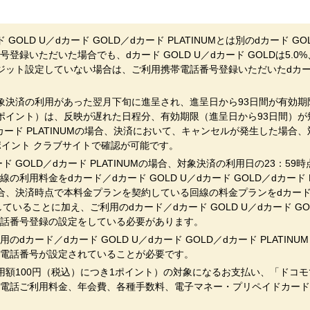
LD U／dカード GOLD／dカード PLATINUMとは別のdカード GOL
登録いただいた場合でも、dカード GOLD U／dカード GOLDは5.0%、d
ジット設定していない場合は、ご利用携帯電話番号登録いただいたdカー
象決済の利用があった翌月下旬に進呈され、進呈日から93日間が有効
ポイント）は、反映が遅れた日程分、有効期限（進呈日から93日間）が
D／dカード PLATINUMの場合、決済において、キャンセルが発生した
ポイント クラブサイトで確認が可能です。
カード GOLD／dカード PLATINUMの場合、対象決済の利用日の23：
利用料金をdカード／dカード GOLD U／dカード GOLD／dカード 
、決済時点で本料金プランを契約している回線の料金プランをdカード／dカー
していることに加え、ご利用のdカード／dカード GOLD U／dカード GOL
話番号登録の設定をしている必要があります。
dカード／dカード GOLD U／dカード GOLD／dカード PLATI
電話番号が設定されていることが必要です。
用額100円（税込）につき1ポイント）の対象になるお支払い、「ドコモ
電話ご利用料金、年会費、各種手数料、電子マネー・プリペイドカードへの