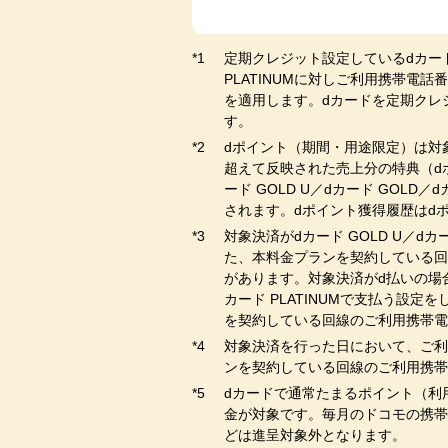
定期クレジット設定しているdカード GO
PLATINUMに対しご利用携帯電話番号
を適用します。dカードを定期クレ
す。
dポイント（期間・用途限定）は対
超えて反映された売上分の特典（d
ード GOLD U／dカード GOL
されます。dポイント獲得履歴はd
対象決済がdカード GOLD U／d
た、本料金プランを契約している回線の
があります。対象決済がd払いの場合
カード PLATINUMで支払う設定を
を契約している回線のご利用携帯電
対象決済を行った日において、ご利用の
ンを契約している回線のご利用携帯
dカードで通常たまるポイント（利
金が対象です。毎月のドコモの携帯
どは進呈対象外となります。