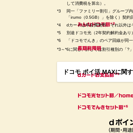
して消費税を算出）。
同一「ファミリー割引」グループ内
「irumo（0.5GB）」を除く）
dカードは年会費無料、それ以外は
別途ドコモ光（2年契約解約金あり）
「ドコモでんき」のペア回線が同一
*3～*6に関し、詳しくは割引種別の「
ドコモ ポイ活 MAXに関