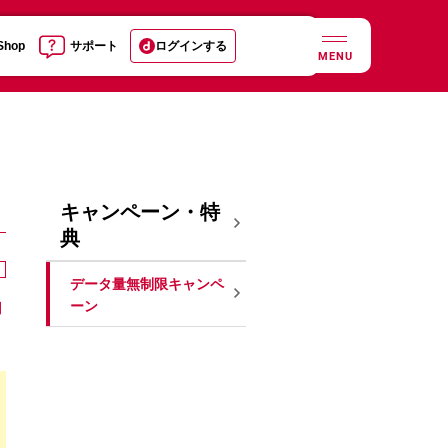
 Shop
サポート
ログインする
MENU
キャンペーン・特
典
データ量無制限キャンペ
ーン
利