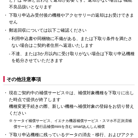
ど）は 本体と合わせて返却が必要です。返却がない場合は 機能
不良品扱いとなります
下取り申込み受付後の機種やアクセサリーの返却はお受けできま
せん
郵送回収については以下ご確認ください
利用申込書や同梱物に不備がある、または下取り条件を満たさ
ない場合はご契約者住所へ返送いたします
不達、または3か月以内に受け取りがない場合は下取り申込機種
を処分させていただきます
その他注意事項
現在ご契約中の補償サービス※は、補償対象機種を下取りに出し
た時点で提供が終了します
機種変更手続きの際、新しい機種へ補償対象の登録をお切り替え
ください
ケータイ補償サービス、イエナカ機器補償サービス・スマホ不正決済補
償サービス・携行品補償miniを含む smartあんしん補償
下取り申込機種に残っているデータの消去・移行、およびアクテ