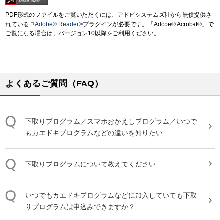
PDF形式のファイルをご覧いただくには、アドビシステムズ社から無償提供さ
れている
Adobe® Reader®
プラグインが必要です。「Adobe® Acrobat®」で
ご覧になる場合は、バージョン10以降をご利用ください。
よくあるご質問（FAQ）
下取り
プログラム
／スマホおかえしプログラム／いつで
もカエドキプログラムなどの違いを知りたい
下取り
プログラム
について教えてください
いつでもカエドキプログラムなどに加入していても
下取
り
プログラム
は申込みできますか？