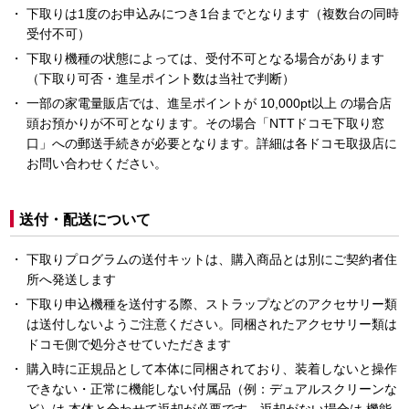
下取りは1度のお申込みにつき1台までとなります（複数台の同時
受付不可）
下取り機種の状態によっては、受付不可となる場合があります
（下取り可否・進呈ポイント数は当社で判断）
一部の家電量販店では、進呈ポイントが 10,000pt以上 の場合店
頭お預かりが不可となります。その場合「NTTドコモ下取り窓
口」への郵送手続きが必要となります。詳細は各ドコモ取扱店に
お問い合わせください。
送付・配送について
下取りプログラムの送付キットは、購入商品とは別にご契約者住
所へ発送します
下取り申込機種を送付する際、ストラップなどのアクセサリー類
は送付しないようご注意ください。同梱されたアクセサリー類は
ドコモ側で処分させていただきます
購入時に正規品として本体に同梱されており、装着しないと操作
できない・正常に機能しない付属品（例：デュアルスクリーンな