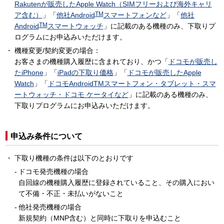
Rakutenが販売したApple Watch（SIMフリーおよび海外キャリ
TM
ア含む）
」「
他社Android
スマートフォンなど
」「
他社
TM
Android
スマートウォッチ
」に記載のある機種のみ、下取りプ
ログラムにお申込みいただけます。
機種変更/契約変更の場合：
お客さまの機種購入履歴に含まれており、かつ「
ドコモが販売し
たiPhone
」「
iPadの下取り価格
」「
ドコモが販売したApple
Watch
」「
ドコモAndroidTMスマートフォン・タブレット・スマ
ートウォッチ・ドコモ ケータイなど
」に記載のある機種のみ、
下取りプログラムにお申込みいただけます。
申込み条件について
下取り機種の条件は以下のとおりです
ドコモ発売機種の場合
自回線の機種購入履歴に登録されていること、その購入におい
て不備・不正・未払いがないこと
他社発売機種の場合
新規契約（MNP含む）と同時に下取りを申込むこと