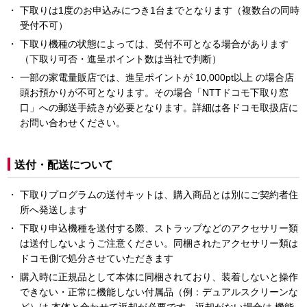
下取りは1度のお申込みにつき1台までとなります（複数台の同時
受付不可）
下取り機種の状態によっては、受付不可となる場合があります
（下取り可否・進呈ポイント数は当社で判断）
一部の家電量販店では、進呈ポイントが 10,000pt以上 の場合店
頭お預かりが不可となります。その場合「NTTドコモ下取り窓
口」への郵送手続きが必要となります。詳細は各ドコモ取扱店に
お問い合わせください。
送付・配送について
下取りプログラムの送付キットは、購入商品とは別にご契約者住
所へ発送します
下取り申込機種を送付する際、ストラップなどのアクセサリー類
は送付しないようご注意ください。同梱されたアクセサリー類は
ドコモ側で処分させていただきます
購入時に正規品として本体に同梱されており、装着しないと操作
できない・正常に機能しない付属品（例：デュアルスクリーンな