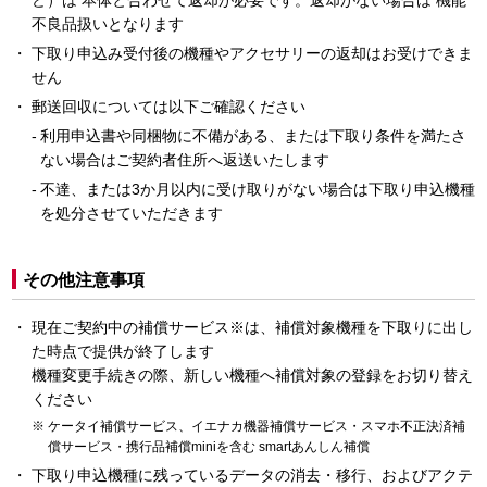
ど）は 本体と合わせて返却が必要です。返却がない場合は 機能
不良品扱いとなります
下取り申込み受付後の機種やアクセサリーの返却はお受けできま
せん
郵送回収については以下ご確認ください
利用申込書や同梱物に不備がある、または下取り条件を満たさ
ない場合はご契約者住所へ返送いたします
不達、または3か月以内に受け取りがない場合は下取り申込機種
を処分させていただきます
その他注意事項
現在ご契約中の補償サービス※は、補償対象機種を下取りに出し
た時点で提供が終了します
機種変更手続きの際、新しい機種へ補償対象の登録をお切り替え
ください
ケータイ補償サービス、イエナカ機器補償サービス・スマホ不正決済補
償サービス・携行品補償miniを含む smartあんしん補償
下取り申込機種に残っているデータの消去・移行、およびアクテ