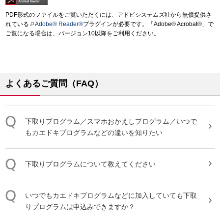
PDF形式のファイルをご覧いただくには、アドビシステムズ社から無償提供さ
れている
Adobe® Reader®
プラグインが必要です。「Adobe® Acrobat®」で
ご覧になる場合は、バージョン10以降をご利用ください。
よくあるご質問（FAQ）
下取り
プログラム
／スマホおかえしプログラム／いつで
もカエドキプログラムなどの違いを知りたい
下取り
プログラム
について教えてください
いつでもカエドキプログラムなどに加入していても
下取
り
プログラム
は申込みできますか？