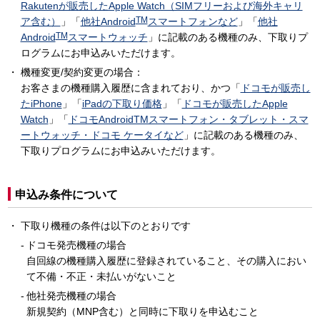
Rakutenが販売したApple Watch（SIMフリーおよび海外キャリ
TM
ア含む）
」「
他社Android
スマートフォンなど
」「
他社
TM
Android
スマートウォッチ
」に記載のある機種のみ、下取りプ
ログラムにお申込みいただけます。
機種変更/契約変更の場合：
お客さまの機種購入履歴に含まれており、かつ「
ドコモが販売し
たiPhone
」「
iPadの下取り価格
」「
ドコモが販売したApple
Watch
」「
ドコモAndroidTMスマートフォン・タブレット・スマ
ートウォッチ・ドコモ ケータイなど
」に記載のある機種のみ、
下取りプログラムにお申込みいただけます。
申込み条件について
下取り機種の条件は以下のとおりです
ドコモ発売機種の場合
自回線の機種購入履歴に登録されていること、その購入におい
て不備・不正・未払いがないこと
他社発売機種の場合
新規契約（MNP含む）と同時に下取りを申込むこと