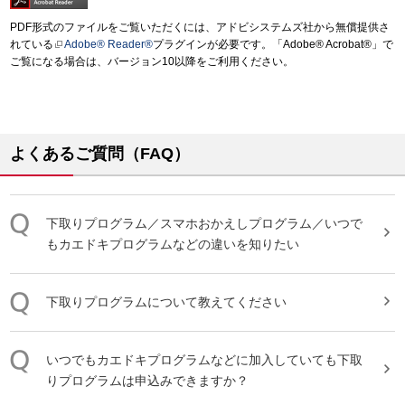
PDF形式のファイルをご覧いただくには、アドビシステムズ社から無償提供さ
れている
Adobe® Reader®
プラグインが必要です。「Adobe® Acrobat®」で
ご覧になる場合は、バージョン10以降をご利用ください。
よくあるご質問（FAQ）
下取り
プログラム
／スマホおかえしプログラム／いつで
もカエドキプログラムなどの違いを知りたい
下取り
プログラム
について教えてください
いつでもカエドキプログラムなどに加入していても
下取
り
プログラム
は申込みできますか？