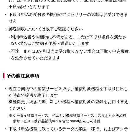
ど）は 本体と合わせて返却が必要です。返却がない場合は 機能
不良品扱いとなります
下取り申込み受付後の機種やアクセサリーの返却はお受けできま
せん
郵送回収については以下ご確認ください
利用申込書や同梱物に不備がある、または下取り条件を満たさ
ない場合はご契約者住所へ返送いたします
不達、または3か月以内に受け取りがない場合は下取り申込機種
を処分させていただきます
その他注意事項
現在ご契約中の補償サービス※は、補償対象機種を下取りに出し
た時点で提供が終了します
機種変更手続きの際、新しい機種へ補償対象の登録をお切り替え
ください
ケータイ補償サービス、イエナカ機器補償サービス・スマホ不正決済補
償サービス・携行品補償miniを含む smartあんしん補償
下取り申込機種に残っているデータの消去・移行、およびアクテ