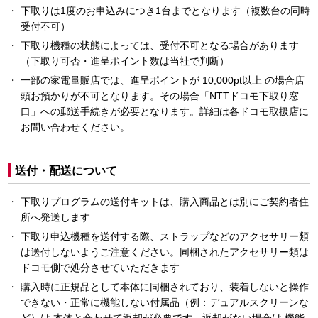
下取りは1度のお申込みにつき1台までとなります（複数台の同時
受付不可）
下取り機種の状態によっては、受付不可となる場合があります
（下取り可否・進呈ポイント数は当社で判断）
一部の家電量販店では、進呈ポイントが 10,000pt以上 の場合店
頭お預かりが不可となります。その場合「NTTドコモ下取り窓
口」への郵送手続きが必要となります。詳細は各ドコモ取扱店に
お問い合わせください。
送付・配送について
下取りプログラムの送付キットは、購入商品とは別にご契約者住
所へ発送します
下取り申込機種を送付する際、ストラップなどのアクセサリー類
は送付しないようご注意ください。同梱されたアクセサリー類は
ドコモ側で処分させていただきます
購入時に正規品として本体に同梱されており、装着しないと操作
できない・正常に機能しない付属品（例：デュアルスクリーンな