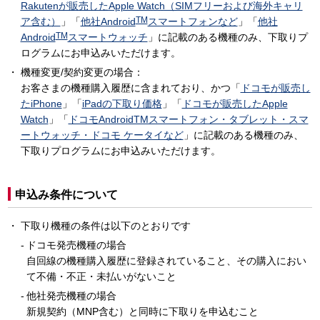
Rakutenが販売したApple Watch（SIMフリーおよび海外キャリ
TM
ア含む）
」「
他社Android
スマートフォンなど
」「
他社
TM
Android
スマートウォッチ
」に記載のある機種のみ、下取りプ
ログラムにお申込みいただけます。
機種変更/契約変更の場合：
お客さまの機種購入履歴に含まれており、かつ「
ドコモが販売し
たiPhone
」「
iPadの下取り価格
」「
ドコモが販売したApple
Watch
」「
ドコモAndroidTMスマートフォン・タブレット・スマ
ートウォッチ・ドコモ ケータイなど
」に記載のある機種のみ、
下取りプログラムにお申込みいただけます。
申込み条件について
下取り機種の条件は以下のとおりです
ドコモ発売機種の場合
自回線の機種購入履歴に登録されていること、その購入におい
て不備・不正・未払いがないこと
他社発売機種の場合
新規契約（MNP含む）と同時に下取りを申込むこと