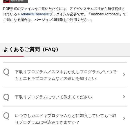
PDF形式のファイルをご覧いただくには、アドビシステムズ社から無償提供さ
れている
Adobe® Reader®
プラグインが必要です。「Adobe® Acrobat®」で
ご覧になる場合は、バージョン10以降をご利用ください。
よくあるご質問（FAQ）
下取り
プログラム
／スマホおかえしプログラム／いつで
もカエドキプログラムなどの違いを知りたい
下取り
プログラム
について教えてください
いつでもカエドキプログラムなどに加入していても
下取
り
プログラム
は申込みできますか？