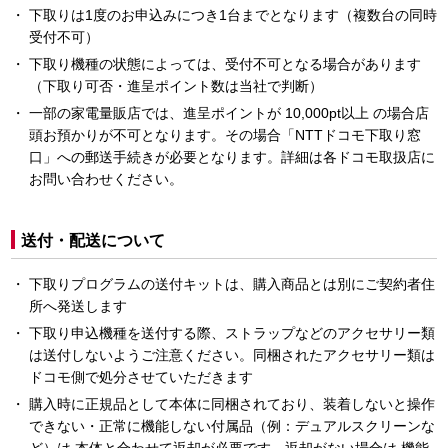
下取りは1度のお申込みにつき1台までとなります（複数台の同時
受付不可）
下取り機種の状態によっては、受付不可となる場合があります
（下取り可否・進呈ポイント数は当社で判断）
一部の家電量販店では、進呈ポイントが 10,000pt以上 の場合店
頭お預かりが不可となります。その場合「NTTドコモ下取り窓
口」への郵送手続きが必要となります。詳細は各ドコモ取扱店に
お問い合わせください。
送付・配送について
下取りプログラムの送付キットは、購入商品とは別にご契約者住
所へ発送します
下取り申込機種を送付する際、ストラップなどのアクセサリー類
は送付しないようご注意ください。同梱されたアクセサリー類は
ドコモ側で処分させていただきます
購入時に正規品として本体に同梱されており、装着しないと操作
できない・正常に機能しない付属品（例：デュアルスクリーンな