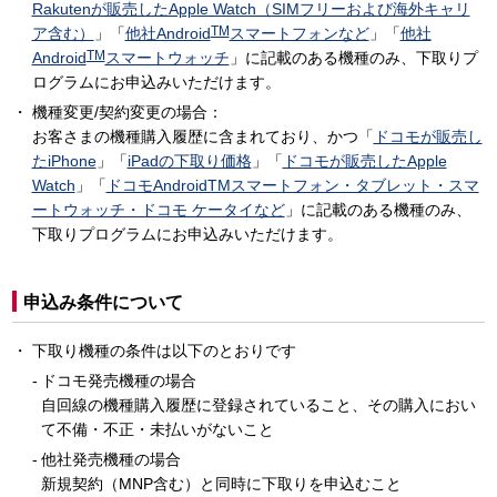
Rakutenが販売したApple Watch（SIMフリーおよび海外キャリ
TM
ア含む）
」「
他社Android
スマートフォンなど
」「
他社
TM
Android
スマートウォッチ
」に記載のある機種のみ、下取りプ
ログラムにお申込みいただけます。
機種変更/契約変更の場合：
お客さまの機種購入履歴に含まれており、かつ「
ドコモが販売し
たiPhone
」「
iPadの下取り価格
」「
ドコモが販売したApple
Watch
」「
ドコモAndroidTMスマートフォン・タブレット・スマ
ートウォッチ・ドコモ ケータイなど
」に記載のある機種のみ、
下取りプログラムにお申込みいただけます。
申込み条件について
下取り機種の条件は以下のとおりです
ドコモ発売機種の場合
自回線の機種購入履歴に登録されていること、その購入におい
て不備・不正・未払いがないこと
他社発売機種の場合
新規契約（MNP含む）と同時に下取りを申込むこと