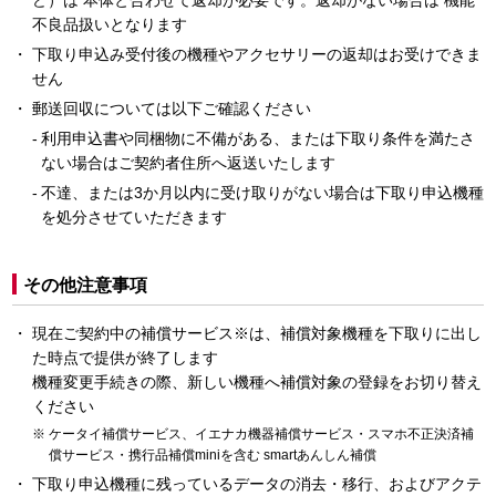
ど）は 本体と合わせて返却が必要です。返却がない場合は 機能
不良品扱いとなります
下取り申込み受付後の機種やアクセサリーの返却はお受けできま
せん
郵送回収については以下ご確認ください
利用申込書や同梱物に不備がある、または下取り条件を満たさ
ない場合はご契約者住所へ返送いたします
不達、または3か月以内に受け取りがない場合は下取り申込機種
を処分させていただきます
その他注意事項
現在ご契約中の補償サービス※は、補償対象機種を下取りに出し
た時点で提供が終了します
機種変更手続きの際、新しい機種へ補償対象の登録をお切り替え
ください
ケータイ補償サービス、イエナカ機器補償サービス・スマホ不正決済補
償サービス・携行品補償miniを含む smartあんしん補償
下取り申込機種に残っているデータの消去・移行、およびアクテ