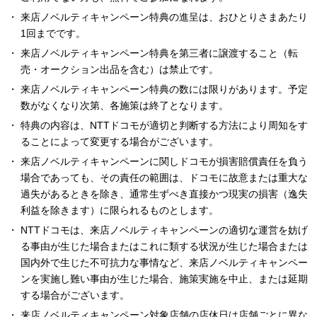
来店ノベルティキャンペーン特典の進呈は、おひとりさまあたり
1回までです。
来店ノベルティキャンペーン特典を第三者に譲渡すること（転
売・オークション出品を含む）は禁止です。
来店ノベルティキャンペーン特典の数には限りがあります。予定
数がなくなり次第、各施策は終了となります。
特典の内容は、NTTドコモが適切と判断する方法により周知をす
ることによって変更する場合がございます。
来店ノベルティキャンペーンに関しドコモが損害賠償責任を負う
場合であっても、その責任の範囲は、ドコモに故意または重大な
過失があるときを除き、通常生ずべき直接かつ現実の損害（逸失
利益を除きます）に限られるものとします。
NTTドコモは、来店ノベルティキャンペーンの適切な運営を妨げ
る事由が生じた場合またはこれに類する状況が生じた場合または
国内外で生じた不可抗力な事情など、来店ノベルティキャンペー
ンを実施し難い事由が生じた場合、施策実施を中止、または延期
する場合がございます。
来店ノベルティキャンペーン対象店舗の店休日は店舗ごとに異な