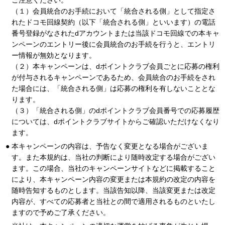
ご注意ください。
（１）会員統合のお手続において「統合される側」として指定さ
れたドコモ回線契約（以下「統合される側」といいます）の電話
番号登録がなされたdアカウントまたは当該ドコモ回線での本キャ
ンペーンのエントリー後に会員統合のお手続を行うと、エントリ
ー情報が無効となります。
（２）本キャンペーンは、dポイントクラブ会員ごとに応募の権利
が付与されるキャンペーンであるため、会員統合のお手続をされ
た場合には、「統合される側」は応募の権利を有しないこととな
ります。
（３）「統合される側」のdポイントクラブ会員番号での応募履歴
については、dポイントクラブサイトからご確認いただけなくなり
ます。
本キャンペーンの内容は、予告なく変更となる場合がございま
す。また本規約は、当社の判断により随時改定する場合がござい
ます。この場合、当社のキャンペーンサイトなどに掲載すること
により、本キャンペーン内容の変更または本規約の改定の内容を
随時告知するものとします。当該告知以降、当該変更または改定
内容が、すべての応募者と当社との間で適用されるものといたし
ますので予めご了承ください。