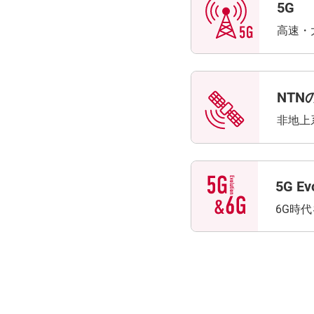
5G
高速・
NTN
非地上
5G Ev
6G時