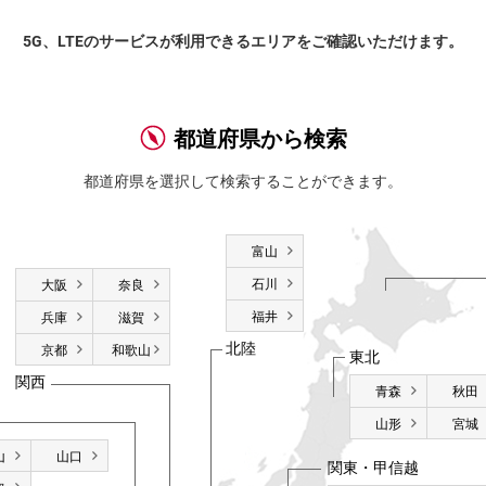
5G、LTEのサービスが利用できるエリアをご確認いただけます。
都道府県から検索
都道府県を選択して検索することができます。
富山
石川
大阪
奈良
福井
兵庫
滋賀
北陸
京都
和歌山
東北
関西
青森
秋田
山形
宮城
山
山口
関東・甲信越