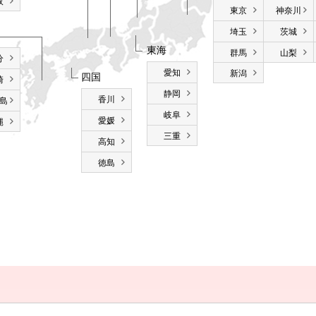
取
東京
神奈川
埼玉
茨城
東海
群馬
山梨
分
愛知
新潟
四国
崎
静岡
香川
島
岐阜
愛媛
縄
三重
高知
徳島