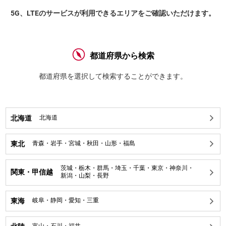
5G、LTEのサービスが利用できるエリアをご確認いただけます。
都道府県から検索
都道府県を選択して検索することができます。
北海道
北海道
東北
青森
・
岩手
・
宮城
・
秋田
・
山形
・
福島
茨城
・
栃木
・
群馬
・
埼玉
・
千葉
・
東京
・
神奈川
・
関東・甲信越
新潟
・
山梨
・
長野
東海
岐阜
・
静岡
・
愛知
・
三重