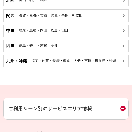
北陸
富山
・
石川
・
福井
関西
滋賀
・
京都
・
大阪
・
兵庫
・
奈良
・
和歌山
中国
鳥取
・
島根
・
岡山
・
広島
・
山口
四国
徳島
・
香川
・
愛媛
・
高知
九州・沖縄
福岡
・
佐賀
・
長崎
・
熊本
・
大分
・
宮崎
・
鹿児島
・
沖縄
ご利用シーン別のサービスエリア情報