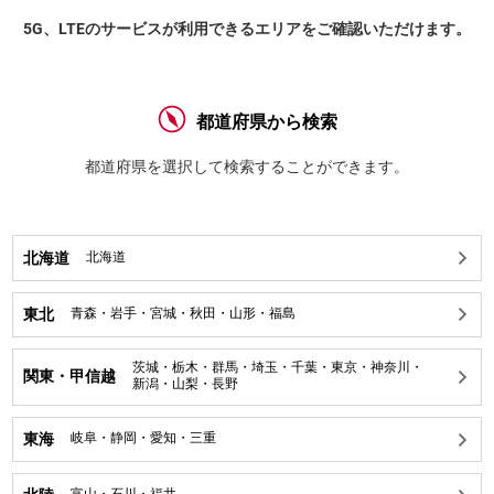
5G、LTEのサービスが利用できるエリアをご確認いただけます。
都道府県から検索
都道府県を選択して検索することができます。
北海道
北海道
東北
青森
・
岩手
・
宮城
・
秋田
・
山形
・
福島
茨城
・
栃木
・
群馬
・
埼玉
・
千葉
・
東京
・
神奈川
・
関東・甲信越
新潟
・
山梨
・
長野
東海
岐阜
・
静岡
・
愛知
・
三重