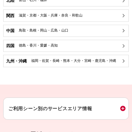
北陸
富山
・
石川
・
福井
関西
滋賀
・
京都
・
大阪
・
兵庫
・
奈良
・
和歌山
中国
鳥取
・
島根
・
岡山
・
広島
・
山口
四国
徳島
・
香川
・
愛媛
・
高知
九州・沖縄
福岡
・
佐賀
・
長崎
・
熊本
・
大分
・
宮崎
・
鹿児島
・
沖縄
ご利用シーン別のサービスエリア情報