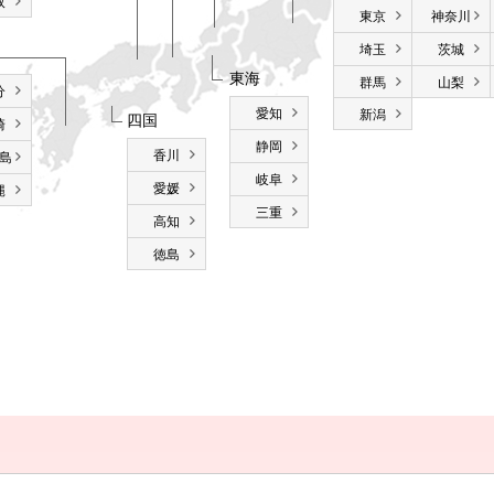
取
東京
神奈川
埼玉
茨城
東海
群馬
山梨
分
愛知
新潟
四国
崎
静岡
香川
島
岐阜
愛媛
縄
三重
高知
徳島