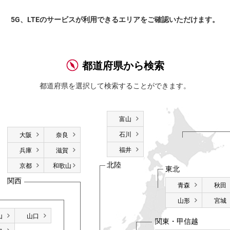
5G、LTEのサービスが利用できるエリアをご確認いただけます。
都道府県から検索
都道府県を選択して検索することができます。
富山
石川
大阪
奈良
福井
兵庫
滋賀
北陸
京都
和歌山
東北
関西
青森
秋田
山形
宮城
山
山口
関東・甲信越