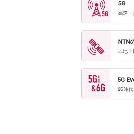
5G
高速・
NTN
非地上
5G Ev
6G時