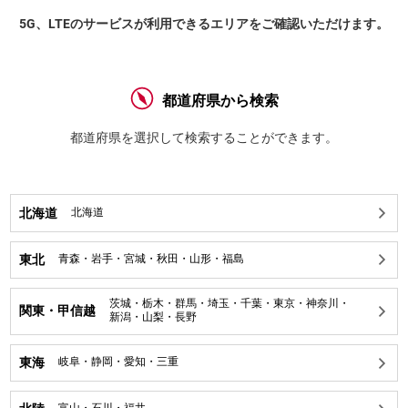
5G、LTEのサービスが利用できるエリアをご確認いただけます。
都道府県から検索
都道府県を選択して検索することができます。
北海道
北海道
東北
青森
・
岩手
・
宮城
・
秋田
・
山形
・
福島
茨城
・
栃木
・
群馬
・
埼玉
・
千葉
・
東京
・
神奈川
・
関東・甲信越
新潟
・
山梨
・
長野
東海
岐阜
・
静岡
・
愛知
・
三重