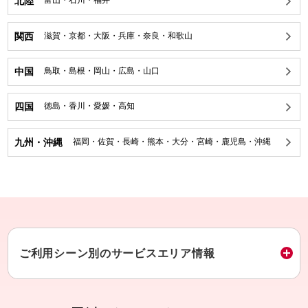
北陸
富山
・
石川
・
福井
関西
滋賀
・
京都
・
大阪
・
兵庫
・
奈良
・
和歌山
中国
鳥取
・
島根
・
岡山
・
広島
・
山口
四国
徳島
・
香川
・
愛媛
・
高知
九州・沖縄
福岡
・
佐賀
・
長崎
・
熊本
・
大分
・
宮崎
・
鹿児島
・
沖縄
ご利用シーン別のサービスエリア情報