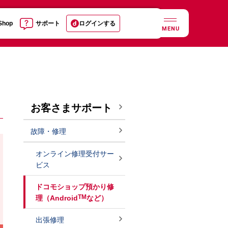
 Shop
サポート
ログインする
MENU
お客さまサポート
故障・修理
オンライン修理受付サー
ビス
ドコモショップ預かり修
TM
理（Android
など）
出張修理