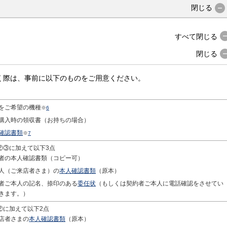
閉じる
すべて
閉じる
閉じる
く際は、事前に以下のものをご用意ください。
をご希望の機種
※
6
購入時の領収書（お持ちの場合）
確認書類
※
7
②③に加えて以下3点
者の本人確認書類（コピー可）
人（ご来店者さま）の
本人確認書類
（原本）
者ご本人の記名、捺印のある
委任状
（もしくは契約者ご本人に電話確認をさせてい
きます。）
②に加えて以下2点
店者さまの
本人確認書類
（原本）