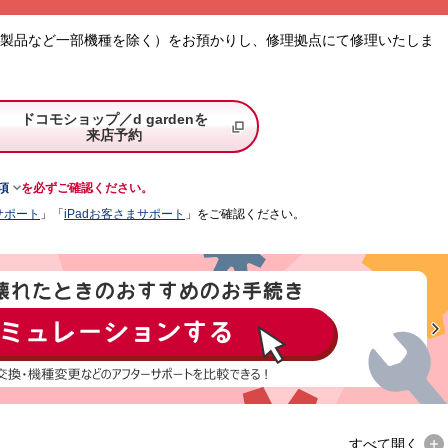
le製品など一部機種を除く）をお預かりし、修理拠点にて修理いたしま
ドコモショップ／d gardenを
来店予約

項
を必ずご確認ください。
まサポート
」「
iPadお客さまサポート
」をご確認ください。
すべて
開く