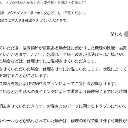
人」との関係がわかるもの（
委任状
・社員証・名刺など）
電器（ACアダプタ・卓上ホルダなど）もご用意ください。
書類でご本人さま確認をさせていただきます。
閉じる
ていただき、故障箇所が複数ある場合はお預かりした機種の性能・品質
ていただきます。ただし、水濡れ・全損・改造が見受けられた場合や、
た場合などは、修理せずにご返却させていただきます。
させていただいた場合、修理をせずにお返しいたします。状況によって
返却することがございます。
ス加入有無および契約料金プランによってご負担金が異なります。
年始などお申込みのタイミングによって通常より修理完了までにお時間
消去させていただきます。お客さまのデータに関するトラブルについて
。
やシールなどが貼付されていた場合は、修理の過程で取り外す可能性が
。