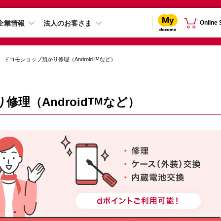
企業情報
法人のお客さま
Online
TM
ドコモショップ預かり修理（Android
など）
理（Android
TM
など）