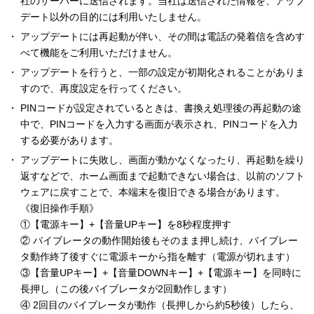
社のサーバーに送信されます。当社は送信された情報を、アップ
デート以外の目的には利用いたしません。
アップデートには再起動が伴い、その間は電話の発着信を含めす
べて機能をご利用いただけません。
アップデートを行うと、一部の設定が初期化されることがありま
すので、再度設定を行ってください。
PINコードが設定されているときは、書換え処理後の再起動の途
中で、PINコードを入力する画面が表示され、PINコードを入力
する必要があります。
アップデートに失敗し、画面が動かなくなったり、再起動を繰り
返すなどで、ホーム画面まで起動できない場合は、以前のソフト
ウェアに戻すことで、本端末を復旧できる場合があります。
《復旧操作手順》
①【電源キー】+【音量UPキー】を8秒程度押す
② バイブレータの動作開始後もそのまま押し続け、バイブレー
タ動作終了後すぐに電源キーから指を離す（電源が切れます）
③【音量UPキー】+【音量DOWNキー】+【電源キー】を同時に
長押し（この後バイブレータが2回動作します）
④ 2回目のバイブレータが動作（長押しから約5秒後）したら、