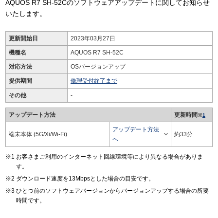
AQUOS R7 SH-52Cのソフトウェアアップデートに関してお知らせ
いたします。
更新開始日
2023年03月27日
機種名
AQUOS R7 SH-52C
対応方法
OSバージョンアップ
提供期間
修理受付終了まで
その他
-
アップデート方法
更新時間
※
1
アップデート方法

端末本体 (5G/Xi/Wi-Fi)
約33分
へ
お客さまご利用のインターネット回線環境等により異なる場合がありま
す。
ダウンロード速度を13Mbpsとした場合の目安です。
ひとつ前のソフトウェアバージョンからバージョンアップする場合の所要
時間です。