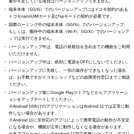
量が不足している場合はバージョンアップできません。
端末本体（5G/Xi）でのバージョンアップにはドコモ契約のある
ドコモnanoUIMカード及びspモードの契約が必要です。
国際ローミング中の端末本体（5G/Xi）でのバージョンアップ、
もしくは、圏外中の端末本体（Wi-Fi、5G/Xi）でのバージョンア
ップは実行できません。
バージョンアップ中は、電話の発着信を含め全ての機能をご利用
いただけません。
バージョンアップ中は、絶対に電源をOFFにしないでください。
バージョンアップに失敗し、一切の操作ができなくなった場合
は、お手数ですがドコモショップなどの故障受付窓口までご相談
ください。
バージョンアップ後にGoogle Playストアなどからアプリケーシ
ョンをアップデートしてください。
※Android 10向けのアプリケーションはAndroid 11では正常に動
作しない場合があります。
※Android 11に非対応のアプリによって携帯電話の動作が不安定
になる場合や、機能が正常に動作しなくなる場合があります。
※各アプリケーションのAndroid 11対応有無については、アプリ