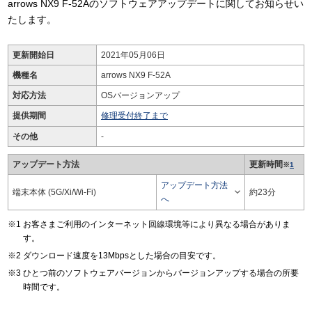
arrows NX9 F-52Aのソフトウェアアップデートに関してお知らせい
たします。
更新開始日
2021年05月06日
機種名
arrows NX9 F-52A
対応方法
OSバージョンアップ
提供期間
修理受付終了まで
その他
-
アップデート方法
更新時間
※
1
アップデート方法

端末本体 (5G/Xi/Wi-Fi)
約23分
へ
お客さまご利用のインターネット回線環境等により異なる場合がありま
す。
ダウンロード速度を13Mbpsとした場合の目安です。
ひとつ前のソフトウェアバージョンからバージョンアップする場合の所要
時間です。