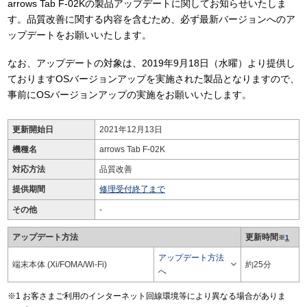
arrows Tab F-02Kの製品アップデートに関してお知らせいたしま
す。品質改善に関する内容を含むため、必ず最新バージョンへのア
ップデートをお願いいたします。
なお、アップデートの対象は、2019年9月18日（水曜）より提供し
ておりますOSバージョンアップを実施された製品となりますので、
事前にOSバージョンアップの実施をお願いいたします。
更新開始日
2021年12月13日
機種名
arrows Tab F-02K
対応方法
品質改善
提供期間
修理受付終了まで
その他
-
アップデート方法
更新時間
※
1
アップデート方法

端末本体 (Xi/FOMA/Wi-Fi)
約25分
へ
お客さまご利用のインターネット回線環境等により異なる場合がありま