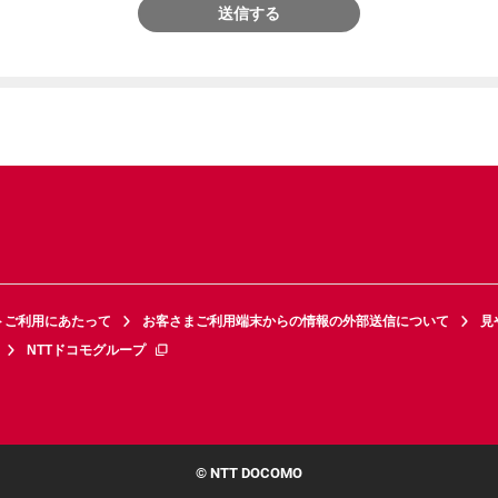
送信する
トご利用にあたって
お客さまご利用端末からの情報の外部送信について
見
NTTドコモグループ
© NTT DOCOMO