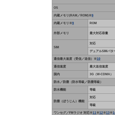
OS
内蔵メモリ(RAM／ROM)※
9
内蔵メモリ※
9
ROM
外部メモリ
最大対応容量
対応
SIM
デュアルSIMパタ
通信最大速度（受信／送信）※
10
通信速度
最大送信速度
国内
3G（W-CDMA）
防水／防塵（防水等級／防塵等級）
防水機能
等級
対応
防塵（ぼうじん）機能
等級
ワンセグ／FMラジオ 対応※
11
※
12
※
13
※
1