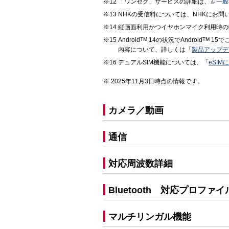
「ワンセグ」サービスの詳細は、
一般
NHKの受信料については、NHKにお問
縦画面利用かつイヤホンマイク利用時の
Android
TM
14の状況でAndroid
TM
15で
内容について、詳しくは「
製品アップデ
デュアルSIM機能については、「
eSIM
2025年11月3日時点の情報です。
カメラ／動画
通信
対応周波数詳細
Bluetooth 対応プロファ
マルチリンガル機能