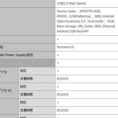
USB2.0 High Speed
Device mode： MTP,PTP, ADB,
RNDIS（USB tethering）, MIDI, Android
Open Accessory 2.0 , Host mode： HUB,
Mass storage, HID, Audio, MIDI, Ethernet,
Android USB Host API
○
対応
Revision3.0
ble Power Supply)対応
○
○
対応
○
ダプタ
充電時間
約220分
対応
○
プタ 02
充電時間
約165分
対応
○
充電時間
約220分