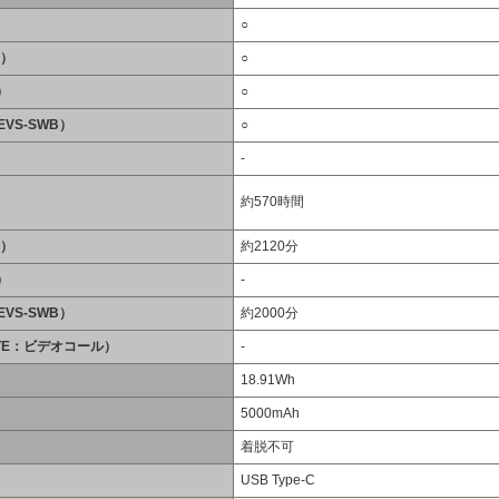
○
B）
○
）
○
EVS-SWB）
○
-
約570時間
B）
約2120分
）
-
EVS-SWB）
約2000分
LTE：ビデオコール）
-
18.91Wh
5000mAh
着脱不可
USB Type-C