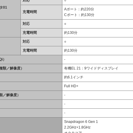
対応
○
タ01
Aポート：約220分
充電時間
Cポート：約130分
対応
○
充電時間
約130分
対応
○
充電時間
約130分
i）
-
種類／解像度）
有機EL 21：9ワイドディスプレイ
約6.1インチ
Full HD+
類／解像度）
-
-
-
Snapdragon 6 Gen 1
2.2GHz+1.8GHz