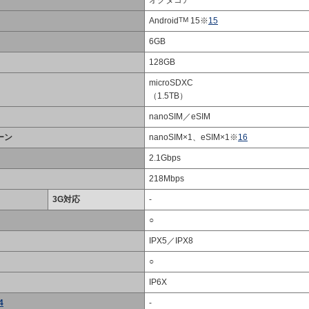
オクタコア
Android
TM
15※
15
6GB
128GB
microSDXC
（1.5TB）
nanoSIM／eSIM
ーン
nanoSIM×1、eSIM×1※
16
2.1Gbps
218Mbps
3G対応
-
○
IPX5／IPX8
○
IP6X
4
-