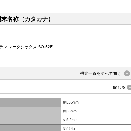
端末名称（カタカナ）
 マークシックス SO-52E
機能一覧を
すべて
開く
閉じる
約155mm
約68mm
約8.3mm
約164g