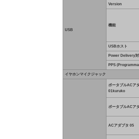
Version
機能
USB
USBホスト
Power Delivery
PPS (Programma
イヤホンマイクジャック
ポータブルACア
01kuruko
ポータブルACアダ
ACアダプタ 05