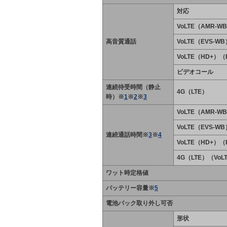
対応
VoLTE（AMR-W
高音質通話
VoLTE（EVS-WB
VoLTE（HD+）（
ビデオコール
連続待受時間（静止
4G（LTE）
時）※
1
※
2
※
3
VoLTE（AMR-W
VoLTE（EVS-WB
連続通話時間※
3
※
4
VoLTE（HD+）（
4G（LTE）（Vo
ワット時定格値
バッテリー容量※
5
電池パック取り外し可否
形状