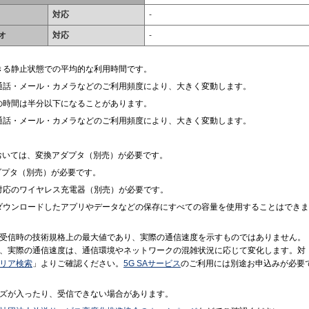
対応
-
オ
対応
-
きる静止状態での平均的な利用時間です。
通話・メール・カメラなどのご利用頻度により、大きく変動します。
の時間は半分以下になることがあります。
通話・メール・カメラなどのご利用頻度により、大きく変動します。
」においては、変換アダプタ（別売）が必要です。
アダプタ（別売）が必要です。
格対応のワイヤレス充電器（別売）が必要です。
ダウンロードしたアプリやデータなどの保存にすべての容量を使用することはできま
受信時の技術規格上の最大値であり、実際の通信速度を示すものではありません。
、実際の通信速度は、通信環境やネットワークの混雑状況に応じて変化します。対
リア検索
」よりご確認ください。
5G SAサービス
のご利用には別途お申込みが必要
ズが入ったり、受信できない場合があります。