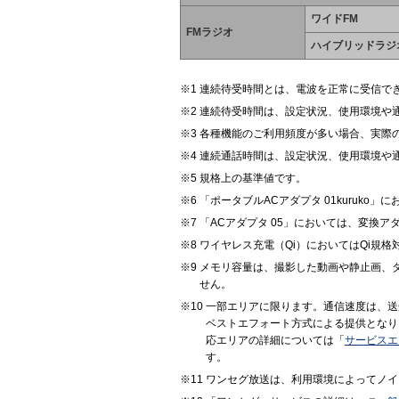
ワイドFM
FMラジオ
ハイブリッドラジ
連続待受時間とは、電波を正常に受信で
連続待受時間は、設定状況、使用環境や
各種機能のご利用頻度が多い場合、実際
連続通話時間は、設定状況、使用環境や
規格上の基準値です。
「ポータブルACアダプタ 01kuruko
「ACアダプタ 05」においては、変換
ワイヤレス充電（Qi）においてはQi規
メモリ容量は、撮影した動画や静止画、
せん。
一部エリアに限ります。通信速度は、送
ベストエフォート方式による提供となり
応エリアの詳細については「
サービスエ
す。
ワンセグ放送は、利用環境によってノイ