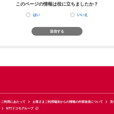
このページの情報は役に立ちましたか？
はい
いいえ
送信する
トご利用にあたって
お客さまご利用端末からの情報の外部送信について
見
NTTドコモグループ