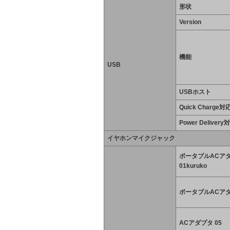
形状
Version
機能
USB
USBホスト
Quick Charge対
Power Delivery
イヤホンマイクジャック
ポータブルACア
01kuruko
ポータブルACアダ
ACアダプタ 05