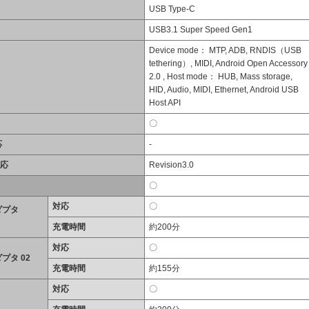
USB Type-C
USB3.1 Super Speed Gen1
Device mode： MTP, ADB, RNDIS（USB
tethering）, MIDI, Android Open Accessory
2.0 , Host mode： HUB, Mass storage,
HID, Audio, MIDI, Ethernet, Android USB
Host API
〇
応
-
対応
Revision3.0
〇
対応
〇
ダプタ
充電時間
約200分
対応
〇
プタ 02
充電時間
約155分
対応
〇