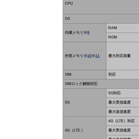
CPU
OS
RAM
内蔵メモリ※
9
ROM
外部メモリ※
10
※
11
最大対応容量
SIM
対応
SIMロック解除対応
5G対応
5G
最大受信速度
最大送信速度
4G（LTE）対応
4G（LTE ）
最大受信速度