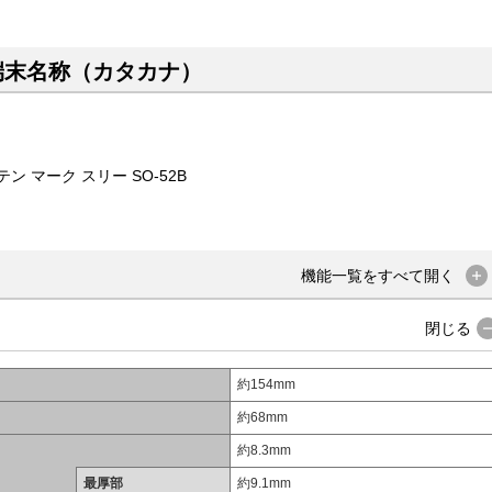
端末名称（カタカナ）
 マーク スリー SO-52B
機能一覧を
すべて
開く
閉じる
約154mm
約68mm
約8.3mm
最厚部
約9.1mm