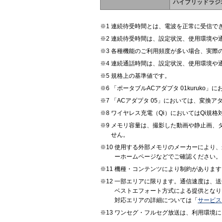
ハイブリッドラジ
連続待受時間とは、電波を正常に受信で
連続待受時間は、設定状況、使用環境や
各種機能のご利用頻度が多い場合、実際
連続通話時間は、設定状況、使用環境や
規格上の基準値です。
「ポータブルACアダプタ 01kuruko
「ACアダプタ 05」においては、変換
ワイヤレス充電（Qi）においてはQi規
メモリ容量は、撮影した動画や静止画、
せん。
使用する外部メモリのメーカーにより、
ーホームページなどでご確認ください。
機種・コンテンツにより制約があります
一部エリアに限ります。通信速度は、送
ベストエフォート方式による提供となり
対応エリアの詳細については「
サービス
ワンセグ・フルセグ放送は、利用環境に