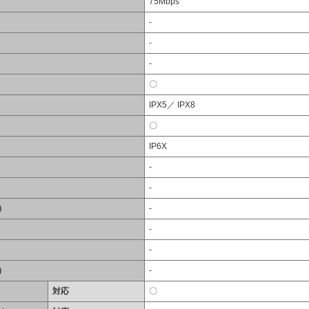
75Mbps
-
-
-
〇
IPX5／ IPX8
〇
IP6X
-
-
）
-
-
-
）
-
対応
〇