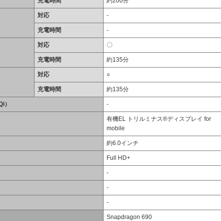
充電時間
約200分
対応
-
充電時間
-
対応
〇
充電時間
約135分
対応
○
充電時間
約135分
i）
-
有機EL トリルミナス®ディスプレイ for
mobile
約6.0インチ
Full HD+
-
-
-
Snapdragon 690