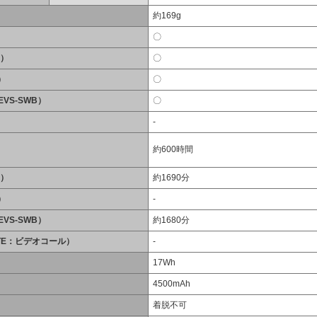
約169g
〇
B）
〇
）
〇
EVS-SWB）
〇
-
約600時間
B）
約1690分
）
-
EVS-SWB）
約1680分
LTE：ビデオコール）
-
17Wh
4500mAh
着脱不可