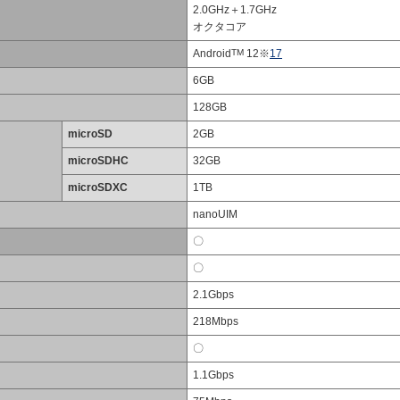
2.0GHz＋1.7GHz
オクタコア
Android
TM
12※
17
6GB
128GB
microSD
2GB
microSDHC
32GB
microSDXC
1TB
nanoUIM
〇
〇
2.1Gbps
218Mbps
〇
1.1Gbps