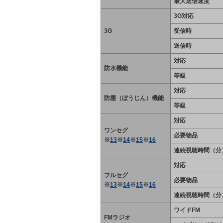
最大送信速度
3G対応
3G
受信時
送信時
対応
防水機能
等級
対応
防塵（ぼうじん）機能
等級
対応
ワンセグ
必要物品
※
13
※
14
※
15
※
16
連続視聴時間（分
対応
フルセグ
必要物品
※
13
※
14
※
15
※
16
連続視聴時間（分
ワイドFM
FMラジオ