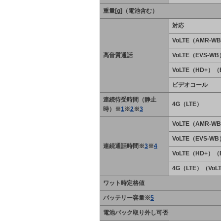
重量[g]（電池含む）
対応
VoLTE（AMR-W
高音質通話
VoLTE（EVS-WB
VoLTE（HD+）（
ビデオコール
連続待受時間（静止
4G（LTE）
時）※
1
※
2
※
3
VoLTE（AMR-W
VoLTE（EVS-WB
連続通話時間※
3
※
4
VoLTE（HD+）（
4G（LTE）（Vo
ワット時定格値
バッテリー容量※
5
電池パック取り外し可否