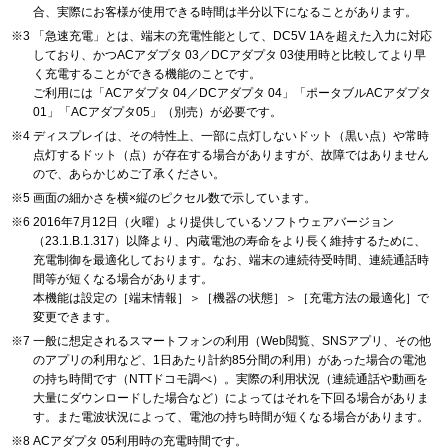
合、実際にお客様が使用できる時間は半分以下になることがあります。
「急速充電」とは、端末の充電性能として、DC5V 1Aを超えた入力に対応
しており、かつACアダプタ 03／DCアダプタ 03使用時と比較してより早
く充電することができる機能のことです。
ご利用には「ACアダプタ 04／DCアダプタ 04」「ポータブルACアダプタ
01」「ACアダプタ05」（別売）が必要です。
ディスプレイは、その特性上、一部に点灯しないドット（黒い点）や常時
点灯するドット（点）が存在する場合がありますが、故障ではありません
ので、あらかじめご了承ください。
画面の細かさを横×縦のピクセル数で示しています。
2016年7月12日（火曜）より提供しているソフトウェアバージョン
（23.1.B.1.317）以降より、内蔵電池の寿命をより長く維持するために、
充電制御を最適化しております。なお、端末の連続待受時間、連続通話時
間等が短くなる場合があります。
本機能は設定の［端末情報］＞［機器の状態］＞［充電方法の最適化］で
変更できます。
一般に想定されるスマートフォンの利用（Web閲覧、SNSアプリ、その他
のアプリの利用など、1日あたり計約85分間の利用）があった場合の電池
の持ち時間です（NTTドコモ調べ）。実際の利用状況（連続通話や動画を
大量にダウンロードした場合など）によってはそれを下回る場合がありま
す。また電波状況によって、電池の持ち時間が短くなる場合があります。
ACアダプタ 05利用時の充電時間です。