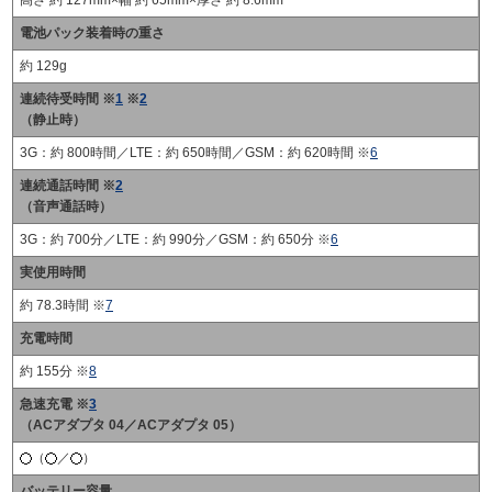
高さ 約 127mm×幅 約 65mm×厚さ 約 8.6mm
電池パック装着時の重さ
約 129g
連続待受時間 ※
1
※
2
（静止時）
3G：約 800時間／LTE：約 650時間／GSM：約 620時間 ※
6
連続通話時間 ※
2
（音声通話時）
3G：約 700分／LTE：約 990分／GSM：約 650分 ※
6
実使用時間
約 78.3時間 ※
7
充電時間
約 155分 ※
8
急速充電 ※
3
（ACアダプタ 04／ACアダプタ 05）
（
／
）
バッテリー容量