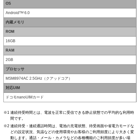
OS
Android
TM
6.0
内蔵メモリ
ROM
16GB
RAM
2GB
プロセッサ
MSM8974AC 2.5GHz（クアッドコア）
対応UIM
ドコモnanoUIMカード
連続待受時間とは、電波を正常に受信できる静止状態での平均的な利用時
間です。
連続待受・連続通話時間は、電池の充電状態、待受画面や省電力モードな
どの設定状況、気温などの使用環境やお客様のご利用頻度により大きく変
動します。通話・メール・カメラなどの各種機能のご利用頻度が多い場