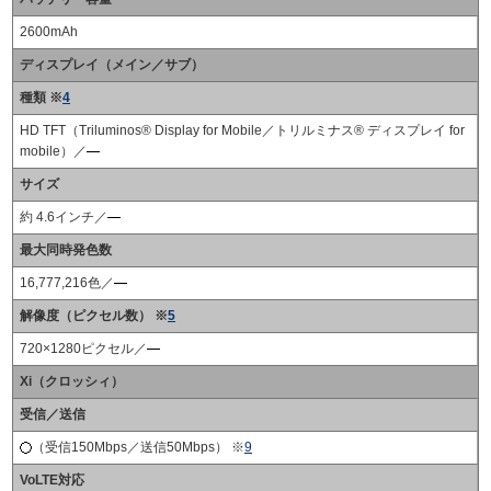
2600mAh
ディスプレイ（メイン／サブ）
種類 ※
4
HD TFT（Triluminos® Display for Mobile／トリルミナス® ディスプレイ for
mobile）／
サイズ
約 4.6インチ／
最大同時発色数
16,777,216色／
解像度（ピクセル数） ※
5
720×1280ピクセル／
Xi（クロッシィ）
受信／送信
（受信150Mbps／送信50Mbps） ※
9
VoLTE対応