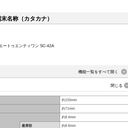
端末名称（カタカナ）
ートゥエンティワン SC-42A
機能一覧を
すべて
開く
閉じる
約150mm
約71mm
約8.4mm
最厚部
約8.8mm