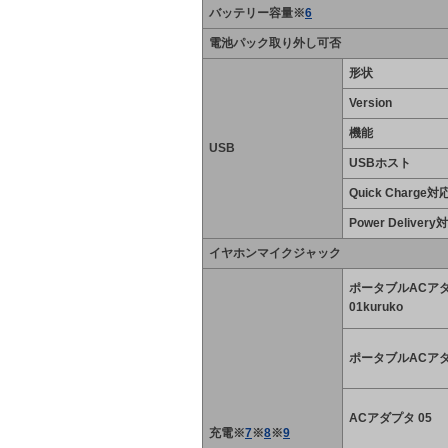
バッテリー容量※
6
電池パック取り外し可否
形状
Version
機能
USB
USBホスト
Quick Charge対
Power Delivery
イヤホンマイクジャック
ポータブルACア
01kuruko
ポータブルACアダ
ACアダプタ 05
充電※
7
※
8
※
9