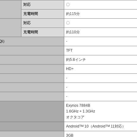
対応
〇
充電時間
約115分
対応
〇
充電時間
約110分
i）
-
TFT
約5.8インチ
HD+
-
-
-
Exynos 7884B
1.6GHz + 1.3GHz
オクタコア
Android
TM
10（Android
TM
11対応）
3GB