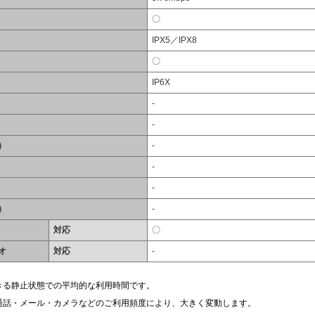
〇
IPX5／IPX8
〇
IP6X
-
-
）
-
-
-
）
-
対応
〇
オ
対応
-
きる静止状態での平均的な利用時間です。
通話・メール・カメラなどのご利用頻度により、大きく変動します。