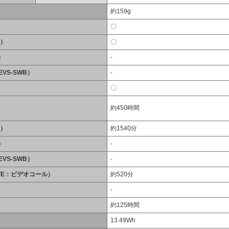
約159g
〇
B）
〇
）
-
EVS-SWB）
-
〇
約450時間
B）
約1540分
）
-
EVS-SWB）
-
LTE：ビデオコール）
約520分
-
約125時間
13.49Wh