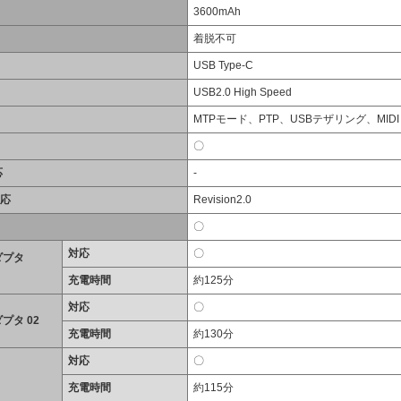
3600mAh
着脱不可
USB Type-C
USB2.0 High Speed
MTPモード、PTP、USBテザリング、MIDI
〇
応
-
対応
Revision2.0
〇
対応
〇
ダプタ
充電時間
約125分
対応
〇
プタ 02
充電時間
約130分
対応
〇
充電時間
約115分