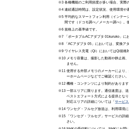
各種機能のご利用頻度が多い場合、実際
連続通話時間は、設定状況、使用環境や
平均的なスマートフォン利用（インテージ社
間です（ドコモ調べ／メーカー調べ）。
規格上の基準値です。
「ポータブルACアダプタ 01kuruko
「ACアダプタ 05」においては、変換
ワイヤレス充電（Qi）においてはQi規
メモリ容量は、撮影した動画や静止画、
ません。
使用する外部メモリのメーカーにより、
ーホームページなどでご確認ください。
機種・コンテンツにより制約があります
一部エリアに限ります。通信速度は、送
ベストエフォート方式による提供となり
対応エリアの詳細については「
サービス
ワンセグ・フルセグ放送は、利用環境に
「ワンセグ・フルセグ」サービスの詳細
さい。
NHKの受信料については、NHKにお問