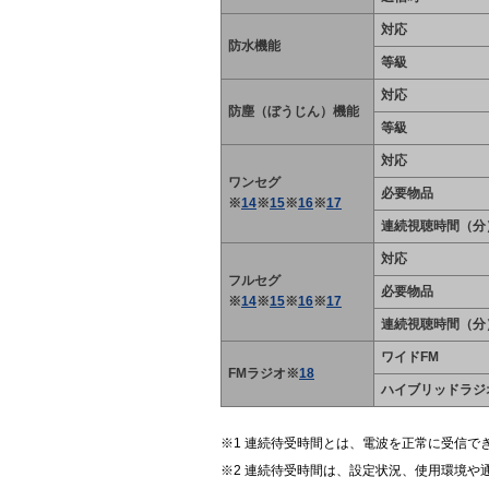
対応
防水機能
等級
対応
防塵（ぼうじん）機能
等級
対応
ワンセグ
必要物品
※
14
※
15
※
16
※
17
連続視聴時間（分
対応
フルセグ
必要物品
※
14
※
15
※
16
※
17
連続視聴時間（分
ワイドFM
FMラジオ※
18
ハイブリッドラジ
連続待受時間とは、電波を正常に受信で
連続待受時間は、設定状況、使用環境や