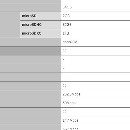
64GB
microSD
2GB
microSDHC
32GB
microSDXC
1TB
nanoUIM
〇
-
-
-
〇
262.5Mbps
50Mbps
〇
14.4Mbps
5.76Mbps