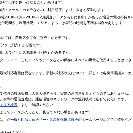
の時間は半分以下になることがあります。
通話・メール・カメラなどのご利用頻度により、大きく変動します。
2018年1月～2018年12月調査データをもとに算出）があった場合の電池の持ち
使用期間や、利用状況、エリアによっては表記の時間を下回る場合があります。
」においては、変換アダプタ（別売）が必要です。
アダプタ（別売）が必要です。
格対応のワイヤレス充電器（別売）が必要です。
ダウンロードしたアプリやデータなどの保存にすべての容量を使用することはでき
最大対応容量は異なります。最新の対応状況について、詳しくは各携帯電話メーカ
。
受信時の技術規格上の最大値であり、実際の通信速度を示すものではありません。
、実際の通信速度は、通信環境やネットワークの混雑状況に応じて変化します。
エリア検索
」よりご確認ください。
よってノイズが入ったり、受信できない場合があります。
は、
一般社団法人放送サービス高度化推進協会のホームページ
などでご確認くだ
い合わせください。