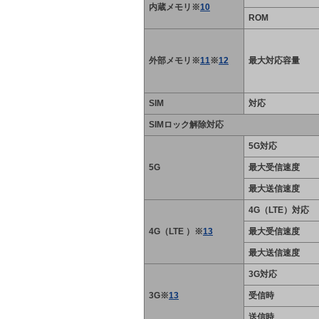
内蔵メモリ※
10
ROM
外部メモリ※
11
※
12
最大対応容量
SIM
対応
SIMロック解除対応
5G対応
5G
最大受信速度
最大送信速度
4G（LTE）対応
4G（LTE ）※
13
最大受信速度
最大送信速度
3G対応
3G※
13
受信時
送信時