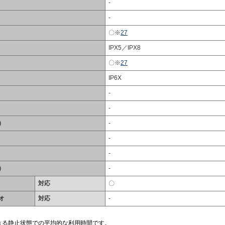
-
-
〇※
27
IPX5／IPX8
〇※
27
IP6X
-
-
）
-
-
-
）
-
対応
〇
オ
対応
-
きる静止状態での平均的な利用時間です。