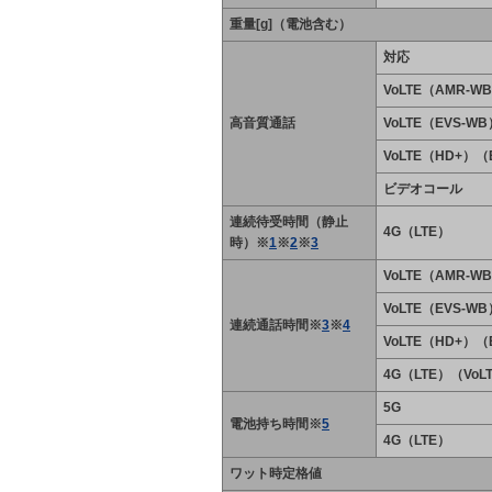
重量[g]（電池含む）
対応
VoLTE（AMR-W
高音質通話
VoLTE（EVS-WB
VoLTE（HD+）（
ビデオコール
連続待受時間（静止
4G（LTE）
時）※
1
※
2
※
3
VoLTE（AMR-W
VoLTE（EVS-WB
連続通話時間※
3
※
4
VoLTE（HD+）（
4G（LTE）（Vo
5G
電池持ち時間※
5
4G（LTE）
ワット時定格値