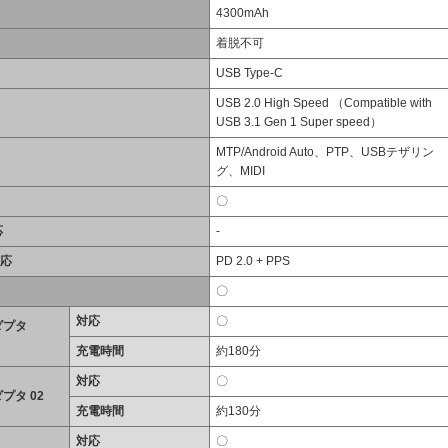
4300mAh
着脱不可
USB Type-C
USB 2.0 High Speed （Compatible with
USB 3.1 Gen 1 Super speed）
MTP/Android Auto、PTP、USBテザリン
グ、MIDI
〇
応
-
対応
PD 2.0 + PPS
〇
対応
〇
ダプタ
充電時間
約180分
対応
〇
プタ 02
充電時間
約130分
対応
〇