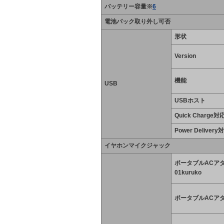
バッテリー容量※
6
電池パック取り外し可否
形状
Version
機能
USB
USBホスト
Quick Charge対
Power Delivery
イヤホンマイクジャック
ポータブルACア
01kuruko
ポータブルACアダ