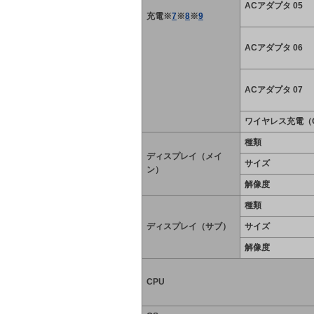
ACアダプタ 05
充電※
7
※
8
※
9
ACアダプタ 06
ACアダプタ 07
ワイヤレス充電（Q
種類
ディスプレイ（メイ
サイズ
ン）
解像度
種類
ディスプレイ（サブ）
サイズ
解像度
CPU