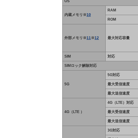
OS
RAM
内蔵メモリ※
10
ROM
外部メモリ※
11
※
12
最大対応容量
SIM
対応
SIMロック解除対応
5G対応
5G
最大受信速度
最大送信速度
4G（LTE）対応
4G（LTE ）
最大受信速度
最大送信速度
3G対応