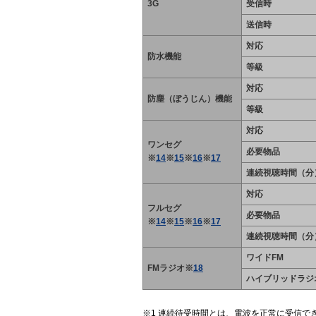
3G
受信時
送信時
対応
防水機能
等級
対応
防塵（ぼうじん）機能
等級
対応
ワンセグ
必要物品
※
14
※
15
※
16
※
17
連続視聴時間（分
対応
フルセグ
必要物品
※
14
※
15
※
16
※
17
連続視聴時間（分
ワイドFM
FMラジオ※
18
ハイブリッドラジ
連続待受時間とは、電波を正常に受信で