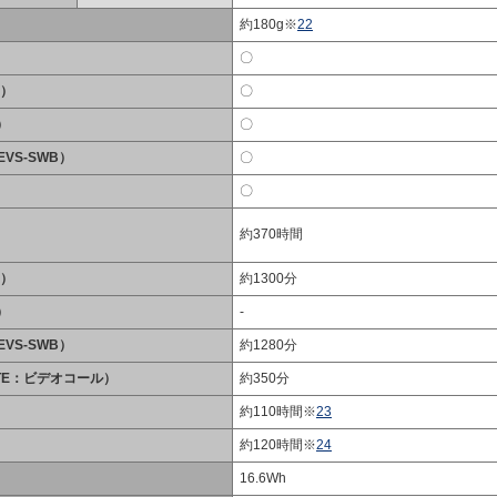
約180g※
22
〇
B）
〇
）
〇
EVS-SWB）
〇
〇
約370時間
B）
約1300分
）
-
EVS-SWB）
約1280分
LTE：ビデオコール）
約350分
約110時間※
23
約120時間※
24
16.6Wh