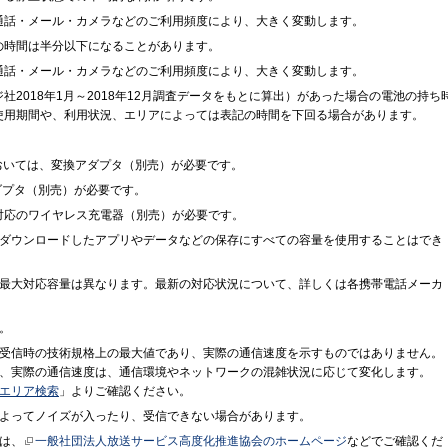
通話・メール・カメラなどのご利用頻度により、大きく変動します。
の時間は半分以下になることがあります。
通話・メール・カメラなどのご利用頻度により、大きく変動します。
2018年1月～2018年12月調査データをもとに算出）があった場合の電池の持ち
使用期間や、利用状況、エリアによっては表記の時間を下回る場合があります。
」においては、変換アダプタ（別売）が必要です。
アダプタ（別売）が必要です。
格対応のワイヤレス充電器（別売）が必要です。
ダウンロードしたアプリやデータなどの保存にすべての容量を使用することはでき
最大対応容量は異なります。最新の対応状況について、詳しくは各携帯電話メーカ
。
受信時の技術規格上の最大値であり、実際の通信速度を示すものではありません。
、実際の通信速度は、通信環境やネットワークの混雑状況に応じて変化します。
エリア検索
」よりご確認ください。
よってノイズが入ったり、受信できない場合があります。
は、
一般社団法人放送サービス高度化推進協会のホームページ
などでご確認くだ