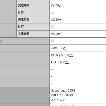
充電時間
約180分
対応
〇
充電時間
約120分
対応
〇
充電時間
約120分
i）
〇
有機EL※
25
約6.8インチ※
25
Full HD+※
25
-
-
-
Snapdragon 765G
2.4GHz + 1.8GHz
オクタコア