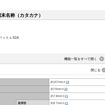
端末名称（カタカナ）
ト L-52A
機能一覧を
すべて
開く
閉じる
約167mm※
19
約74mm※
20
約7.9mm※
21
最厚部
約8.7mm※
21