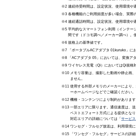
連続待受時間は、設定状況、使用環境や
各種機能のご利用頻度が多い場合、実際
連続通話時間は、設定状況、使用環境や
平均的なスマートフォン利用（インテージ社
間です（ドコモ調べ／メーカー調べ）。
規格上の基準値です。
「ポータブルACアダプタ 01kuruko
「ACアダプタ 05」においては、変換
ワイヤレス充電（Qi）においてはQi規
メモリ容量は、撮影した動画や静止画、
ません。
使用する外部メモリのメーカーにより、
ーホームページなどでご確認ください。
機種・コンテンツにより制約があります
一部エリアに限ります。通信速度は、送
ベストエフォート方式による提供となり
対応エリアの詳細については「
サービス
ワンセグ・フルセグ放送は、利用環境に
「ワンセグ・フルセグ」サービスの詳細