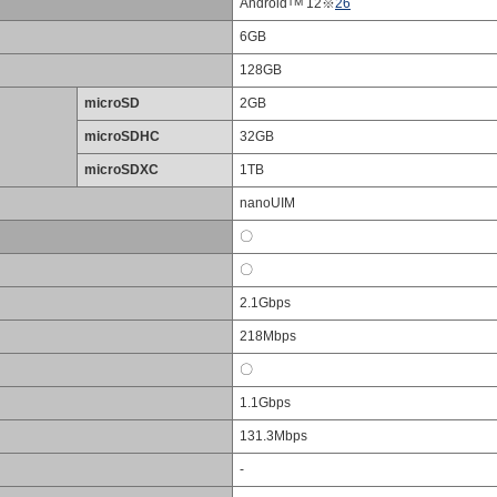
Android
TM
12※
26
6GB
128GB
microSD
2GB
microSDHC
32GB
microSDXC
1TB
nanoUIM
〇
〇
2.1Gbps
218Mbps
〇
1.1Gbps
131.3Mbps
-