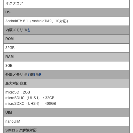
オクタコア
OS
Android
TM
8.1（Android
TM
9、10対応）
内蔵メモリ ※
6
ROM
32GB
RAM
3GB
外部メモリ ※
7
※
8
※
9
最大対応容量
microSD：2GB
microSDHC（UHS-I）：32GB
microSDXC（UHS-I）：400GB
UIM
nanoUIM
SIMロック解除対応