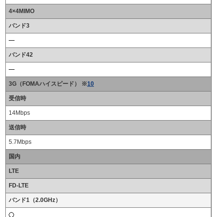
4×4MIMO
バンド3
バンド42
3G（FOMAハイスピード） ※
10
受信時
14Mbps
送信時
5.7Mbps
国内
LTE
FD-LTE
バンド1（2.0GHz）