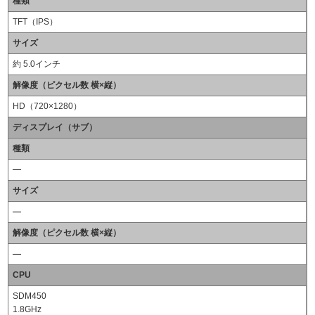
種類
TFT（IPS）
サイズ
約 5.0インチ
解像度（ピクセル数 横×縦）
HD（720×1280）
ディスプレイ（サブ）
種類
サイズ
解像度（ピクセル数 横×縦）
CPU
SDM450
1.8GHz