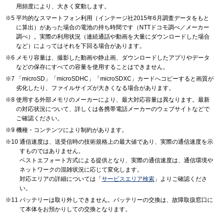
用頻度により、大きく変動します。
平均的なスマートフォン利用（インテージ社2015年6月調査データをもと
に算出）があった場合の電池の持ち時間です（NTTドコモ調べ／メーカー
調べ）。実際の利用状況（連続通話や動画を大量にダウンロードした場合
など）によってはそれを下回る場合があります。
メモリ容量は、撮影した動画や静止画、ダウンロードしたアプリやデータ
などの保存にすべての容量を使用することはできません。
「microSD」「microSDHC」「microSDXC」カードへコピーすると画質が
劣化したり、ファイルサイズが大きくなる場合があります。
使用する外部メモリのメーカーにより、最大対応容量は異なります。最新
の対応状況について、詳しくは各携帯電話メーカーのウェブサイトなどで
ご確認ください。
機種・コンテンツにより制約があります。
通信速度は、送受信時の技術規格上の最大値であり、実際の通信速度を示
すものではありません。
ベストエフォート方式による提供となり、実際の通信速度は、通信環境や
ネットワークの混雑状況に応じて変化します。
対応エリアの詳細については「
サービスエリア検索
」よりご確認くださ
い。
バッテリーは取り外しできません。バッテリーの交換は、故障取扱窓口に
て本体をお預かりしての交換となります。