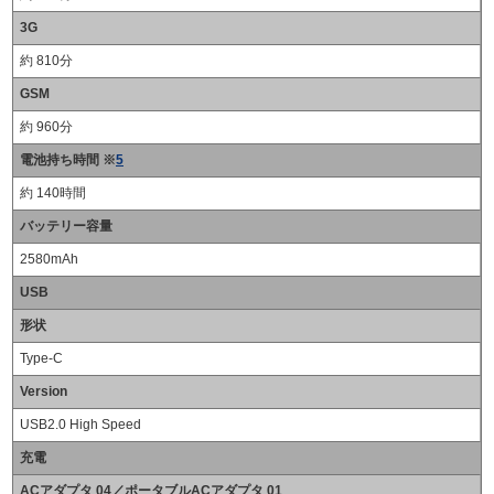
3G
約 810分
GSM
約 960分
電池持ち時間 ※
5
約 140時間
バッテリー容量
2580mAh
USB
形状
Type-C
Version
USB2.0 High Speed
充電
ACアダプタ 04／ポータブルACアダプタ 01