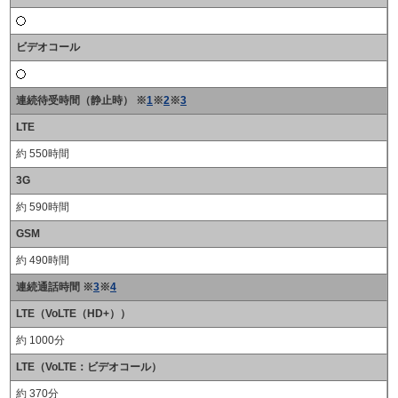
ビデオコール
連続待受時間（静止時） ※
1
※
2
※
3
LTE
約 550時間
3G
約 590時間
GSM
約 490時間
連続通話時間 ※
3
※
4
LTE（VoLTE（HD+））
約 1000分
LTE（VoLTE：ビデオコール）
約 370分