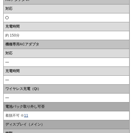
対応
充電時間
約 150分
機種専用ACアダプタ
対応
充電時間
ワイヤレス充電（Qi）
電池パック取り外し可否
着脱不可 ※
11
ディスプレイ（メイン）