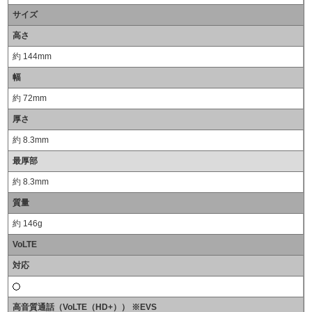
サイズ
高さ
約 144mm
幅
約 72mm
厚さ
約 8.3mm
最厚部
約 8.3mm
質量
約 146g
VoLTE
対応
高音質通話（VoLTE（HD+）） ※EVS