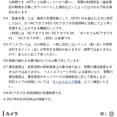
ち時間です（NTTドコモ調べ／メーカー調べ）。実際の利用状況（連続通
話や動画を大量にダウンロードした場合など）によってはそれを下回る場
合があります。
「急速充電」とは、端末の充電性能として、DC5V 1Aを超えた入力に対応
しており、かつACアダプタ03／DCアダプタ03使用時と比較してより早く
充電することができる機能のことです。
ご利用には「ACアダプタ 04／DCアダプタ 04」「ポータブルACアダプタ
01」「ACアダプタ05」（別売）が必要です。
ディスプレイは、その特性上、一部に点灯しないドット（黒い点）や常時
点灯するドット（点）が存在する場合がありますが、故障ではありません
ので、あらかじめご了承ください。
画面の細かさを横×縦のピクセル数で示しています。
通信速度は、送受信時の技術規格上の最大値であり、実際の通信速度を示
すものではありません。 ベストエフォート方式による提供となり、実際の
通信速度は、通信環境やネットワークの混雑状況に応じて変化します。
対応エリアの詳細については「
サービスエリア検索
」よりご確認くださ
い。
ACアダプタ 05利用時の充電時間です。
2017年6月19日時点の情報です。
カメラ
開く