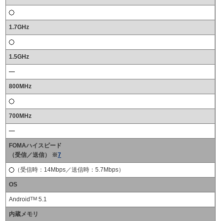
1.7GHz
1.5GHz
800MHz
700MHz
FOMAハイスピード
（受信／送信） ※
7
（受信時：14Mbps／送信時：5.7Mbps）
OS
Android
TM
5.1
内蔵メモリ