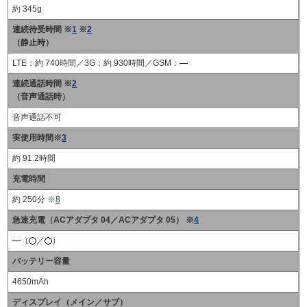
約 345g
連続待受時間 ※
1
※
2
（静止時）
LTE：約 740時間／3G：約 930時間／GSM：
連続通話時間 ※
2
（音声通話時）
音声通話不可
実使用時間※
3
約 91.2時間
充電時間
約 250分 ※
8
急速充電（ACアダプタ 04／ACアダプタ 05） ※
4
（
／
）
バッテリー容量
4650mAh
ディスプレイ（メイン／サブ）