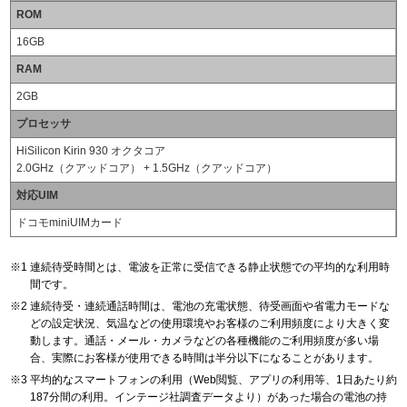
ROM
16GB
RAM
2GB
プロセッサ
HiSilicon Kirin 930 オクタコア
2.0GHz（クアッドコア） + 1.5GHz（クアッドコア）
対応UIM
ドコモminiUIMカード
連続待受時間とは、電波を正常に受信できる静止状態での平均的な利用時
間です。
連続待受・連続通話時間は、電池の充電状態、待受画面や省電力モードな
どの設定状況、気温などの使用環境やお客様のご利用頻度により大きく変
動します。通話・メール・カメラなどの各種機能のご利用頻度が多い場
合、実際にお客様が使用できる時間は半分以下になることがあります。
平均的なスマートフォンの利用（Web閲覧、アプリの利用等、1日あたり約
187分間の利用。インテージ社調査データより）があった場合の電池の持