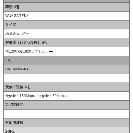
種類 ※
5
WUXGA TFT／
サイズ
約 8.0inch／
解像度（ピクセル数） ※
6
横1200×縦1920ピクセル／
LTE
PREMIUM 4G
受信／送信 ※
7
受信時：150Mbps／送信時：50Mbps
VoLTE対応
対応周波数
2GHz