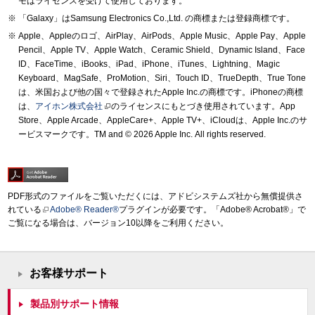
モはライセンスを受けて使用しております。
「Galaxy」はSamsung Electronics Co.,Ltd. の商標または登録商標です。
Apple、Appleのロゴ、AirPlay、AirPods、Apple Music、Apple Pay、Apple
Pencil、Apple TV、Apple Watch、Ceramic Shield、Dynamic Island、Face
ID、FaceTime、iBooks、iPad、iPhone、iTunes、Lightning、Magic
Keyboard、MagSafe、ProMotion、Siri、Touch ID、TrueDepth、True Tone
は、米国および他の国々で登録されたApple Inc.の商標です。iPhoneの商標
は、
アイホン株式会社
のライセンスにもとづき使用されています。App
Store、Apple Arcade、AppleCare+、Apple TV+、iCloudは、Apple Inc.のサ
ービスマークです。TM and © 2026 Apple Inc.
All rights reserved.
PDF形式のファイルをご覧いただくには、アドビシステムズ社から無償提供さ
れている
Adobe® Reader®
プラグインが必要です。「Adobe® Acrobat®」で
ご覧になる場合は、バージョン10以降をご利用ください。
お客様サポート
製品別サポート情報