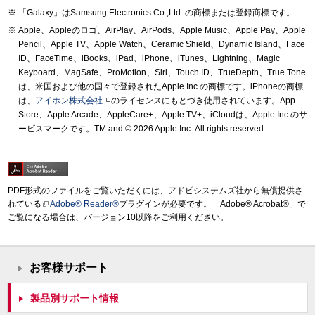
「Galaxy」はSamsung Electronics Co.,Ltd. の商標または登録商標です。
Apple、Appleのロゴ、AirPlay、AirPods、Apple Music、Apple Pay、Apple
Pencil、Apple TV、Apple Watch、Ceramic Shield、Dynamic Island、Face
ID、FaceTime、iBooks、iPad、iPhone、iTunes、Lightning、Magic
Keyboard、MagSafe、ProMotion、Siri、Touch ID、TrueDepth、True Tone
は、米国および他の国々で登録されたApple Inc.の商標です。iPhoneの商標
は、
アイホン株式会社
のライセンスにもとづき使用されています。App
Store、Apple Arcade、AppleCare+、Apple TV+、iCloudは、Apple Inc.のサ
ービスマークです。TM and © 2026 Apple Inc.
All rights reserved.
PDF形式のファイルをご覧いただくには、アドビシステムズ社から無償提供さ
れている
Adobe® Reader®
プラグインが必要です。「Adobe® Acrobat®」で
ご覧になる場合は、バージョン10以降をご利用ください。
お客様サポート
製品別サポート情報