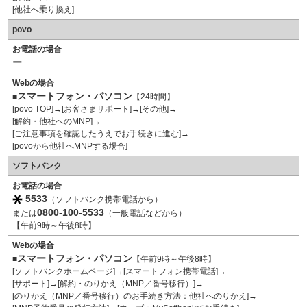
[他社へ乗り換え]
povo
お電話の場合
ー
Webの場合
スマートフォン・パソコン
■
【24時間】
[povo TOP]→[お客さまサポート]→[その他]→
[解約・他社へのMNP]→
[ご注意事項を確認したうえでお手続きに進む]→
[povoから他社へMNPする場合]
ソフトバンク
お電話の場合
5533
（ソフトバンク携帯電話から）
0800-100-5533
または
（一般電話などから）
【午前9時～午後8時】
Webの場合
スマートフォン・パソコン
■
【午前9時～午後8時】
[ソフトバンクホームページ]→[スマートフォン携帯電話]→
[サポート]→[解約・のりかえ（MNP／番号移行）]→
[のりかえ（MNP／番号移行）のお手続き方法：他社へのりかえ]→