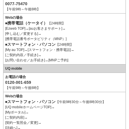
0077-75470
【午前9時～午後8時】
Webの場合
携帯電話（ケータイ）
■
【24時間】
[Ezweb TOP]→[auお客さまサポート]→
[申し込む／変更する]→
[携帯電話番号ポータビリティ（MNP）]
スマートフォン・パソコン
■
【24時間】
[My au TOP]→[スマートフォン・携帯電話]→
[ご契約内容／手続き]→
[お問い合わせ／お手続き]→[MNPご予約]
UQ mobile
お電話の場合
0120-001-659
【午前9時～午後8時】
Webの場合
スマートフォン・パソコン
■
【午前9時30分～午後8時30分】
[UQ mobileホームページTOP]→
[Myポータル]→
[ご契約内容]→
[契約一覧照会／変更]→
[詳細へ]→