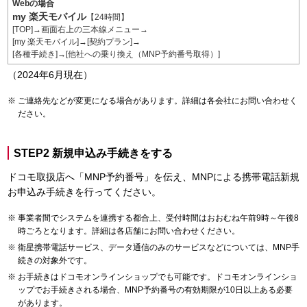
Webの場合
my 楽天モバイル
【24時間】
[TOP]→画面右上の三本線メニュー→
[my 楽天モバイル]→[契約プラン]→
[各種手続き]→[他社への乗り換え（MNP予約番号取得）]
（2024年6月現在）
ご連絡先などが変更になる場合があります。詳細は各会社にお問い合わせく
ださい。
STEP2 新規申込み手続きをする
ドコモ取扱店へ「MNP予約番号」を伝え、MNPによる携帯電話新規
お申込み手続きを行ってください。
事業者間でシステムを連携する都合上、受付時間はおおむね午前9時～午後8
時ごろとなります。詳細は各店舗にお問い合わせください。
衛星携帯電話サービス、データ通信のみのサービスなどについては、MNP手
続きの対象外です。
お手続きはドコモオンラインショップでも可能です。ドコモオンラインショ
ップでお手続きされる場合、MNP予約番号の有効期限が10日以上ある必要
があります。