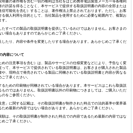
説明書の著作権を含む一切の権利は当社をはじめ携帯電話製造メーカー等各権利
者の許諾を得ることなく、本サービスで提供する取扱説明書の内容の全部または
送信可能化を含む）することは、著作権法上禁止されております。ただし、お客
ける個人利用を目的として、当社製品を使用するために必要な範囲内で、複製お
ます。
したすべての製品の取扱説明書を提供しているわけではありません。お客さまの
ない場合もありますのであらかじめご了承ください。
止したり、内容や条件を変更したりする場合があります。あらかじめご了承くだ
の内容について
ための注意事項を含む）は、製品やサービスの仕様変更などにより、予告なく変
従って、本サービスで提供されている取扱説明書は、お客さまが購入された製品
書や、現時点で発売されている製品に同梱されている取扱説明書と内容が異なる
めご了承ください。
するための印刷物が同梱されている場合があります。本サービスはこれら取扱説
るものではありません。取扱説明書以外の印刷物につきましては、ご購入いただ
ものをご参照ください。
注意」に関する記載は、その取扱説明書が制作された時点での法的基準や業界基
るため最新の内容ではない場合があります。あらかじめご了承ください。
税額は、その取扱説明書が制作された時点での内容であるため最新の内容ではな
じめご了承ください。