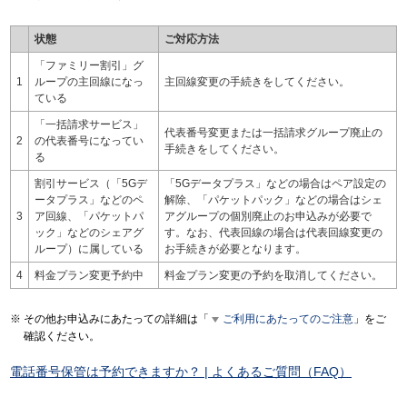
状態
ご対応方法
「ファミリー割引」グ
1
ループの主回線になっ
主回線変更の手続きをしてください。
ている
「一括請求サービス」
代表番号変更または一括請求グループ廃止の
2
の代表番号になってい
手続きをしてください。
る
割引サービス（「5Gデ
「5Gデータプラス」などの場合はペア設定の
ータプラス」などのペ
解除、「パケットパック」などの場合はシェ
3
ア回線、「パケットパ
アグループの個別廃止のお申込みが必要で
ック」などのシェアグ
す。なお、代表回線の場合は代表回線変更の
ループ）に属している
お手続きが必要となります。
4
料金プラン変更予約中
料金プラン変更の予約を取消してください。
その他お申込みにあたっての詳細は「
ご利用にあたってのご注意
」をご
確認ください。
電話番号保管は予約できますか？ | よくあるご質問（FAQ）