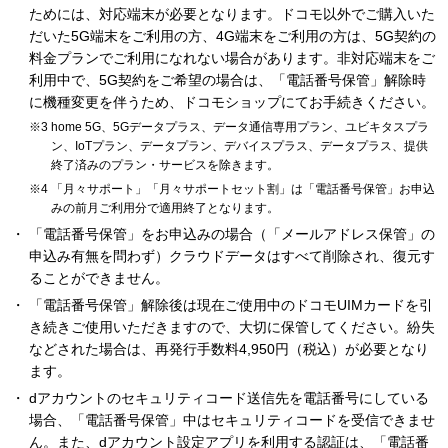
ためには、対応端末が必要となります。ドコモ以外でご購入いた
だいた5G端末をご利用の方、4G端末をご利用の方は、5G契約の
料金プランでご利用になれない場合があります。非対応端末をご
利用中で、5G契約をご希望の場合は、「電話番号保管」解除時
に機種変更を伴うため、ドコモショップにてお手続きください。
home 5G、5Gデータプラス、データ通信専用プラン、ユビキタスプラ
ン、IoTプラン、データプラン、デバイスプラス、データプラス、提供
終了済みのプラン・サービスを除きます。
「月々サポート」「月々サポートセット割」は「電話番号保管」お申込
みの前月ご利用分で適用終了となります。
「電話番号保管」をお申込みの場合（「メールアドレス保管」の
申込み有無を問わず）クラウドデータはすべて削除され、復元す
ることができません。
「電話番号保管」解除後は現在ご使用中のドコモUIMカードを引
き続きご使用いただきますので、大切に保管してください。紛失
などされた場合は、再発行手数料4,950円（税込）が必要となり
ます。
dアカウントのセキュリティコード送信先を電話番号にしている
場合、「電話番号保管」中はセキュリティコードを受信できませ
ん。また、dアカウント設定アプリを利用する認証は、「電話番