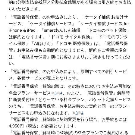
約の分割支払金残額／分割払金残額がある場合は引き続きお支払
いいただきます。
「電話番号保管」のお申込みにより、「ケータイ補償 お届けサ
ービス」「ケータイ補償サービス」「ケータイ補償サービス for
iPhone & iPad」「smartあんしん補償」「ドコモのペット保険」
は解約となります。「ドコモ サイクル保険」「ドコモのワンタ
イム保険」「AIほけん」「ドコモ 医療保険」は、「電話番号保
管」お申込み後も自動解約となりません。解約をご希望の場合
は、「電話番号保管」前にお客さまよりお手続きを行ってくださ
い。
「電話番号保管」のお申込みにより、原則すべての割引サービ
ス、各種サービスが廃止となります。
「電話番号保管」解除の際は、その時点においてお申込み可能な
料金プラン・サービス
、および、「電話番号保管」解除時
※
3
※
4
に新規受付終了となっている料金プラン、パケット定額サービス
のうち、「電話番号保管」お申込み時のご契約と同一のプラン・
サービスをお申込みになれます。
※
3
※
4
「電話番号保管」解除時に契約変更を行う場合、お手続きには
4,950円（税込）が必要となります。
「電話番号保管」解除時に5G契約の料金プランでご契約される