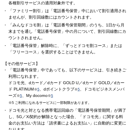
各種割引サービスの適用対象外です。
「ファミリー割引」は「電話番号保管」中において割引適用され
ませんが、割引回線数にはカウントされます。
「みんなドコモ割」は「電話番号保管期間」のうち、1日から月
末までを通し「電話番号保管」中の月について、割引回線数にカ
ウントされません。
「電話番号保管」解除時に、「ずっとドコモ割コース」または
「フリーコース」を選択することはできません。
【その他サービス】
「電話番号保管」中であっても、以下のサービスは、引き続きご
利用になれます。
ドコモ光、dカード／dカード GOLD U／dカード GOLD／dカー
ド PLATINUM
、dポイントクラブ
、ドコモビジネスメンバ
※
5
※
5
ーズ
、My docomo
※
5
※
5
ご利用になれるサービスに一部制限があります。
ドコモ光と対となる携帯電話回線の「電話番号保管期間」が満了
し、5G／Xi契約が解除となった場合、「ドコモ光」に関する料
金のお支払い方法は「請求書によるお支払い」に自動的に変更に
なります。