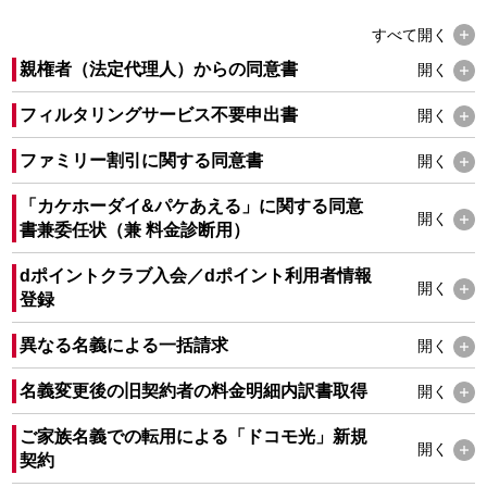
すべて
開く
親権者（法定代理人）からの同意書
開く
フィルタリングサービス不要申出書
開く
ファミリー割引に関する同意書
開く
「カケホーダイ&パケあえる」に関する同意
開く
書兼委任状（兼 料金診断用）
dポイントクラブ入会／dポイント利用者情報
開く
登録
異なる名義による一括請求
開く
名義変更後の旧契約者の料金明細内訳書取得
開く
ご家族名義での転用による「ドコモ光」新規
開く
契約