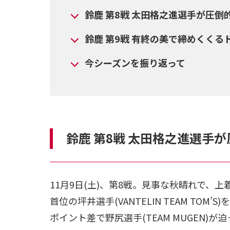
鈴鹿 第8戦 太田格之進選手が圧
鈴鹿 第9戦 有終の美で締めくくる
今シーズンを振り返って
鈴鹿 第8戦 太田格之進選手
11月9日(土)、第8戦。見事な秋晴れで、
首位の坪井選手(VANTELIN TEAM TO
ポイント差で野尻選手(TEAM MUGEN)が