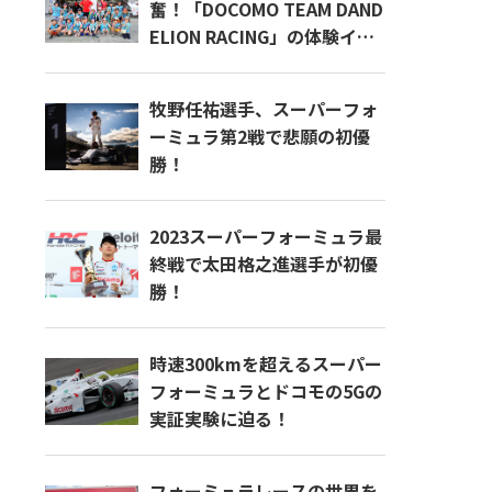
奮！「DOCOMO TEAM DAND
ELION RACING」の体験イベ
ントに密着！
牧野任祐選手、スーパーフォ
ーミュラ第2戦で悲願の初優
勝！
2023スーパーフォーミュラ最
終戦で太田格之進選手が初優
勝！
時速300kmを超えるスーパー
フォーミュラとドコモの5Gの
実証実験に迫る！
フォーミュラレースの世界を