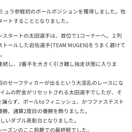
ーミュラ参戦初のポールポジションを獲得しました。牧
タートすることとなりました。
ンスタートの太田選手は、首位で1コーナーへ。２列
ールした岩佐選手(TEAM MUGEN)をうまく避けて
た。
連続し、2番手を大きく引き離し独走状態に入りま
回のセーフティカーが出るという大混乱のレースにな
タイムの貯金がリセットされる太田選手でしたが、そ
譲らず、ポールtoフィニッシュ、かつファステスト
優勝、通算2度目の優勝を飾りました。
嬉しいダブル表彰台となりました。
シーズンのここ鈴鹿での最終戦でした。