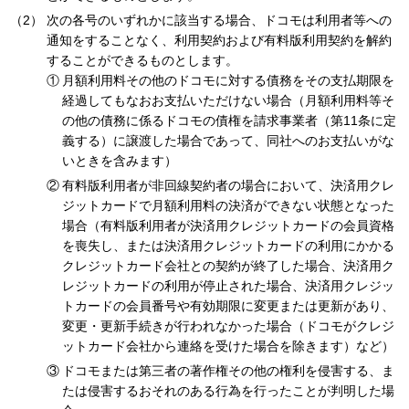
次の各号のいずれかに該当する場合、ドコモは利用者等への
通知をすることなく、利用契約および有料版利用契約を解約
することができるものとします。
月額利用料その他のドコモに対する債務をその支払期限を
経過してもなおお支払いただけない場合（月額利用料等そ
の他の債務に係るドコモの債権を請求事業者（第11条に定
義する）に譲渡した場合であって、同社へのお支払いがな
いときを含みます）
有料版利用者が非回線契約者の場合において、決済用クレ
ジットカードで月額利用料の決済ができない状態となった
場合（有料版利用者が決済用クレジットカードの会員資格
を喪失し、または決済用クレジットカードの利用にかかる
クレジットカード会社との契約が終了した場合、決済用ク
レジットカードの利用が停止された場合、決済用クレジッ
トカードの会員番号や有効期限に変更または更新があり、
変更・更新手続きが行われなかった場合（ドコモがクレジ
ットカード会社から連絡を受けた場合を除きます）など）
ドコモまたは第三者の著作権その他の権利を侵害する、ま
たは侵害するおそれのある行為を行ったことが判明した場