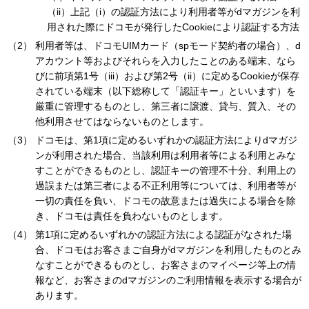
（ii）上記（i）の認証方法により利用者等がdマガジンを利
用された際にドコモが発行したCookieにより認証する方法
利用者等は、ドコモUIMカード（spモード契約者の場合）、d
アカウント等およびそれらを入力したことのある端末、なら
びに前項第1号（iii）および第2号（ii）に定めるCookieが保存
されている端末（以下総称して「認証キー」といいます）を
厳重に管理するものとし、第三者に譲渡、貸与、質入、その
他利用させてはならないものとします。
ドコモは、第1項に定めるいずれかの認証方法によりdマガジ
ンが利用された場合、当該利用は利用者等による利用とみな
すことができるものとし、認証キーの管理不十分、利用上の
過誤または第三者による不正利用等については、利用者等が
一切の責任を負い、ドコモの故意または過失による場合を除
き、ドコモは責任を負わないものとします。
第1項に定めるいずれかの認証方法による認証がなされた場
合、ドコモはお客さまご自身がdマガジンを利用したものとみ
なすことができるものとし、お客さまのマイページ等上の情
報など、お客さまのdマガジンのご利用情報を表示する場合が
あります。