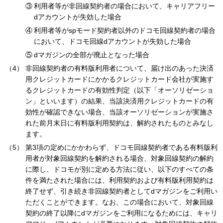
利用者等が非回線契約者の場合において、キャリアフリー
dアカウントが失効した場合
利用者等がspモード契約者以外のドコモ回線契約者の場合
において、ドコモ回線dアカウントが失効した場合
dマガジンの全部が廃止となった場合
非回線契約者の有料版利用者について、届け出のあった決済
用クレジットカードにかかるクレジットカード会社が実施す
るクレジットカードの有効性判定（以下「オーソリゼーショ
ン」といいます）の結果、当該決済用クレジットカードの有
効性が確認できない場合、当該オーソリゼーションが実施さ
れた前月末日に有料版利用契約は、解約されたものとみなし
ます。
第3項の定めにかかわらず、ドコモ回線契約者である有料版利
用者が対象回線契約を解約される場合、対象回線契約の解約
に際し、ドコモが別に定める方法に従い、以下のすべての条
件を満たされた場合には、利用契約および有料版利用契約は
終了せず、引き続き非回線契約者としてdマガジンをご利用い
ただくことができます。なお、この場合において、対象回線
契約の終了以降にdマガジンをご利用になるためには、キャリ