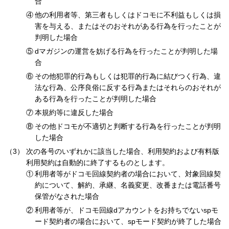
合
他の利用者等、第三者もしくはドコモに不利益もしくは損
害を与える、またはそのおそれがある行為を行ったことが
判明した場合
dマガジンの運営を妨げる行為を行ったことが判明した場
合
その他犯罪的行為もしくは犯罪的行為に結びつく行為、違
法な行為、公序良俗に反する行為またはそれらのおそれが
ある行為を行ったことが判明した場合
本規約等に違反した場合
その他ドコモが不適切と判断する行為を行ったことが判明
した場合
次の各号のいずれかに該当した場合、利用契約および有料版
利用契約は自動的に終了するものとします。
利用者等がドコモ回線契約者の場合において、対象回線契
約について、解約、承継、名義変更、改番または電話番号
保管がなされた場合
利用者等が、ドコモ回線dアカウントをお持ちでないspモ
ード契約者の場合において、spモード契約が終了した場合