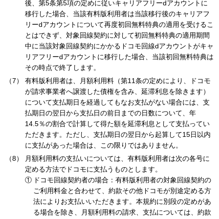
後、第5条第5項の定めに従いキャリアフリーdアカウントに
移行した場合、当該有料版利用者は当該移行後のキャリアフ
リーdアカウントについて再度初回無料特典の適用を受けるこ
とはできず、対象回線契約に対して初回無料特典の適用期間
中に当該対象回線契約にかかるドコモ回線dアカウントがキャ
リアフリーdアカウントに移行した場合、当該初回無料特典は
その時点で終了します。
有料版利用者は、月額利用料（第11条の定めにより、ドコモ
が請求事業者へ譲渡した債権を含み、延滞利息を除きます）
について支払期日を経過してもなお支払がない場合には、支
払期日の翌日から支払日の前日までの日数について、年
14.5％の割合で計算して得た額を延滞利息として支払ってい
ただきます。ただし、支払期日の翌日から起算して15日以内
に支払があった場合は、この限りではありません。
月額利用料の支払いについては、有料版利用者は次の各号に
定める方法でドコモに支払うものとします。
ドコモ回線契約者の場合：有料版利用者の対象回線契約の
ご利用料金と合わせて、約款その他ドコモが別途定める方
法によりお支払いいただきます。本規約に別段の定めがあ
る場合を除き、月額利用料の請求、支払については、約款