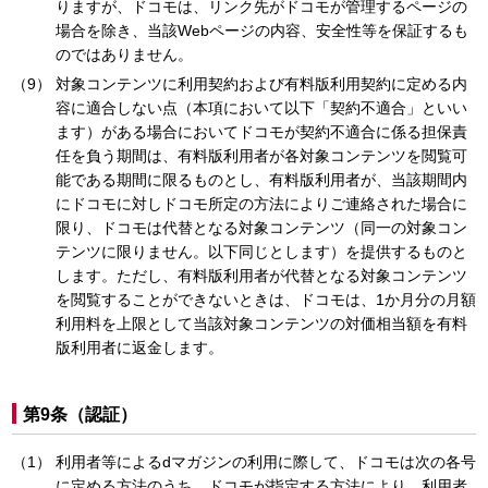
りますが、ドコモは、リンク先がドコモが管理するページの
場合を除き、当該Webページの内容、安全性等を保証するも
のではありません。
対象コンテンツに利用契約および有料版利用契約に定める内
容に適合しない点（本項において以下「契約不適合」といい
ます）がある場合においてドコモが契約不適合に係る担保責
任を負う期間は、有料版利用者が各対象コンテンツを閲覧可
能である期間に限るものとし、有料版利用者が、当該期間内
にドコモに対しドコモ所定の方法によりご連絡された場合に
限り、ドコモは代替となる対象コンテンツ（同一の対象コン
テンツに限りません。以下同じとします）を提供するものと
します。ただし、有料版利用者が代替となる対象コンテンツ
を閲覧することができないときは、ドコモは、1か月分の月額
利用料を上限として当該対象コンテンツの対価相当額を有料
版利用者に返金します。
第9条（認証）
利用者等によるdマガジンの利用に際して、ドコモは次の各号
に定める方法のうち、ドコモが指定する方法により、利用者