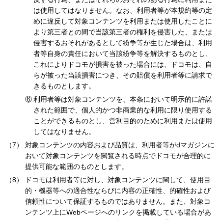
は使用してはなりません。なお、利用者等が本規約等の定
めに違反して対象コンテンツを利用または使用したことに
より第三者との間で当該第三者の権利を侵害した、または
侵害するおそれがあるとして紛争等が生じた場合は、利用
者等自身の責任において当該紛争等を解決するものとし、
これによりドコモが損害を被った場合には、ドコモは、自
らが被った当該損害につき、その賠償を利用者等に請求で
きるものとします。
利用者等は対象コンテンツを、本条において明示的に許諾
された範囲で、個人的かつ非商業的な利用に限り使用する
ことができるものとし、営利目的のために利用または使用
してはなりません。
対象コンテンツの内容および品質は、利用者等がdマガジンに
おいて対象コンテンツを閲覧される時点でドコモが合理的に
提供可能な範囲のものとします。
ドコモは利用者等に対し、対象コンテンツに関して、使用目
的・機器等への適合性ならびに内容の正確性、的確性および
信頼性について保証するものではありません。また、対象コ
ンテンツ上にWebページへのリンクを掲載している場合があ