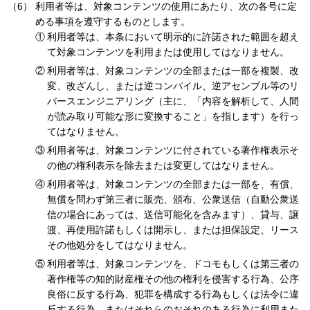
利用者等は、対象コンテンツの使用にあたり、次の各号に定
める事項を遵守するものとします。
利用者等は、本条において明示的に許諾された範囲を超え
て対象コンテンツを利用または使用してはなりません。
利用者等は、対象コンテンツの全部または一部を複製、改
変、改ざんし、または逆コンパイル、逆アセンブル等のリ
バースエンジニアリング（主に、「内容を解析して、人間
が読み取り可能な形に変換すること」を指します）を行っ
てはなりません。
利用者等は、対象コンテンツに付されている著作権表示そ
の他の権利表示を除去または変更してはなりません。
利用者等は、対象コンテンツの全部または一部を、有償、
無償を問わず第三者に販売、頒布、公衆送信（自動公衆送
信の場合にあっては、送信可能化を含みます）、貸与、譲
渡、再使用許諾もしくは開示し、または担保設定、リース
その他処分をしてはなりません。
利用者等は、対象コンテンツを、ドコモもしくは第三者の
著作権等の知的財産権その他の権利を侵害する行為、公序
良俗に反する行為、犯罪を構成する行為もしくは法令に違
反する行為、またはそれらのおそれのある行為に利用また