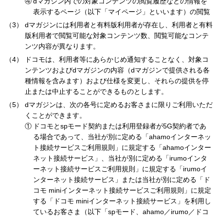
dマガジン内での対象コンテンツの閲覧履歴などの情報を
表示するページ（以下「マイページ」といいます）の閲覧
dマガジンには利用者と有料版利用者が存在し、利用者と有料
版利用者で閲覧可能な対象コンテンツ数、閲覧可能なコンテ
ンツ内容が異なります。
ドコモは、利用者等にあらかじめ通知することなく、対象コ
ンテンツおよびdマガジンの内容（dマガジンで提供される各
種情報を含みます）および仕様を変更し、それらの提供を停
止または中止することができるものとします。
dマガジンは、次の各号に定めるお客さまに限りご利用いただ
くことができます。
ドコモとspモード契約または利用登録者が5G契約者であ
る場合であって、当社が別に定める「ahamoインターネッ
ト接続サービスご利用規則」に規定する「ahamoインター
ネット接続サービス」、当社が別に定める「irumoインタ
ーネット接続サービスご利用規則」に規定する「irumoイ
ンターネット接続サービス」または当社が別に定める「ド
コモ miniインターネット接続サービスご利用規則」に規定
する「ドコモ miniインターネット接続サービス」を利用し
ているお客さま（以下「spモード、ahamo／irumo／ドコ