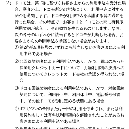
ドコモは、第1項に基づくお客さまからの利用申込を受けた場
合、審査の上、ドコモ所定の方法により、利用申込に対する
諾否を通知します。ドコモが利用申込を承諾する旨の通知を
行った場合、その時点で、お客さまとドコモとの間に有料版
利用契約が成立し、その効力を生じるものとします。なお、
次の各号のいずれかに該当するとドコモが判断した場合、お
客さまからの利用申込を承諾しない場合があります。
第2条第5項各号のいずれにも該当しないお客さまによる利
用申込である場合
非回線契約者による利用申込であり、かつ、届出のあった
決済用クレジットカードについて、月額利用料の決済への
使用についてクレジットカード会社の承認を得られない場
合
ドコモ回線契約者による利用申込であり、かつ、対象回線
契約について、利用停止中、利用休止中、電話番号保管
中、その他ドコモが別に定める状態にある場合
dマガジンの全部または一部の利用を停止され、または利
用契約もしくは有料版利用契約を解除されたことがあるお
客さまによる利用申込である場合