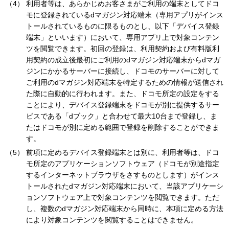
利用者等は、あらかじめお客さまがご利用の端末としてドコ
モに登録されているdマガジン対応端末（専用アプリがインス
トールされているものに限るものとし、以下「デバイス登録
端末」といいます）において、専用アプリ上で対象コンテン
ツを閲覧できます。初回の登録は、利用契約および有料版利
用契約の成立後最初にご利用のdマガジン対応端末からdマガ
ジンにかかるサーバーに接続し、ドコモのサーバーに対して
ご利用のdマガジン対応端末を特定するための情報が送信され
た際に自動的に行われます。また、ドコモ所定の設定をする
ことにより、デバイス登録端末をドコモが別に提供するサー
ビスである「dブック」と合わせて最大10台まで登録し、ま
たはドコモが別に定める範囲で登録を削除することができま
す。
前項に定めるデバイス登録端末とは別に、利用者等は、ドコ
モ所定のアプリケーションソフトウェア（ドコモが別途指定
するインターネットブラウザをさすものとします）がインス
トールされたdマガジン対応端末において、当該アプリケーシ
ョンソフトウェア上で対象コンテンツを閲覧できます。ただ
し、複数のdマガジン対応端末から同時に、本項に定める方法
により対象コンテンツを閲覧することはできません。