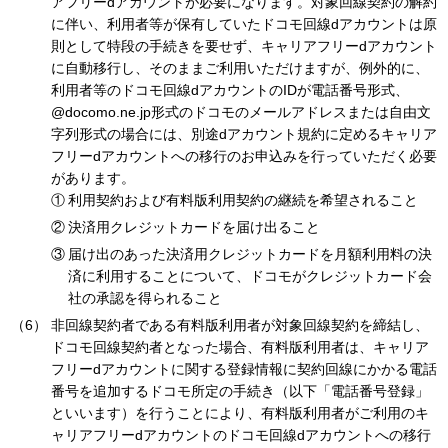
アフリーdアカウントが必要になります。対象回線契約の解約
に伴い、利用者等が保有していたドコモ回線dアカウントは原
則として特段の手続きを要せず、キャリアフリーdアカウント
に自動移行し、そのままご利用いただけますが、例外的に、
利用者等のドコモ回線dアカウントのIDが電話番号形式、
@docomo.ne.jp形式のドコモのメールアドレスまたは自由文
字列形式の場合には、別途dアカウント規約に定めるキャリア
フリーdアカウントへの移行のお申込みを行っていただく必要
があります。
利用契約および有料版利用契約の継続を希望されること
決済用クレジットカードを届け出ること
届け出のあった決済用クレジットカードを月額利用料の決
済に利用することについて、ドコモがクレジットカード会
社の承認を得られること
非回線契約者である有料版利用者が対象回線契約を締結し、
ドコモ回線契約者となった場合、有料版利用者は、キャリア
フリーdアカウントに関する登録情報に契約回線にかかる電話
番号を追加するドコモ所定の手続き（以下「電話番号登録」
といいます）を行うことにより、有料版利用者がご利用のキ
ャリアフリーdアカウントのドコモ回線dアカウントへの移行