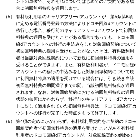
ントの単位で、それぞれについてはじめてのご契約である場
合に初回無料特典を適用します。
有料版利用者のキャリアフリーdアカウントが、第5条第6項
に定める電話番号登録の方法によりドコモ回線dアカウントに
移行した場合、移行前のキャリアフリーdアカウントで初回無
料特典の適用を受けたことがある場合であっても、ドコモ回
線dアカウントへの移行の申込みをした対象回線契約について
初回無料特典の適用を受けたことがないときは、有料版利用
者は当該対象回線契約について新規に初回無料特典の適用を
受けることができます。また、有料版利用者が、ドコモ回線d
アカウントへの移行の申込みをした対象回線契約について現
に初回無料特典の適用を受けている場合には、引き続き当該
初回無料特典の期間満了までの間、当該初回無料特典が適用
されます。なお、対象回線契約における初回無料特典の適用
状態の如何にかかわらず、移行前のキャリアフリーdアカウン
トに対して適用されていた初回無料特典は、ドコモ回線dアカ
ウントへの移行が完了した時点をもって終了します。
第4項の定めにかかわらず、有料版利用契約をご契約のドコモ
回線契約者で初回無料特典の適用を受けたことがある有料版
利用者のドコモ回線dアカウントが、対象回線契約の解約の