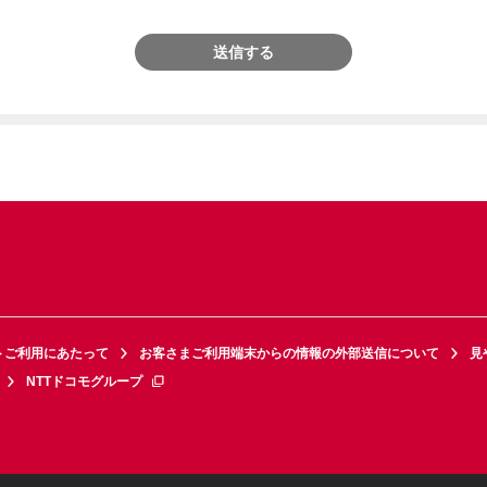
送信する
トご利用にあたって
お客さまご利用端末からの情報の外部送信について
見
NTTドコモグループ