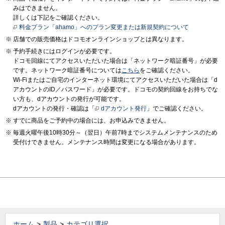
みはできません。
詳しくは下記をご確認ください。
料金プラン「ahamo」へのプラン変更または新規契約について
店舗での販売価格はドコモオンラインショップとは異なります。
予約手続きにはログインが必要です。
ドコモ回線にてアクセスいただいた場合は「ネットワーク暗証番号」が必要
です。ネットワーク暗証番号については
こちら
をご確認ください。
Wi-Fiまたはご自宅のインターネット環境にてアクセスいただいた場合は「d
アカウントのID／パスワード」が必要です。ドコモの契約回線をお持ちでな
い方も、dアカウントの発行が可能です。
dアカウントの発行・確認は「
dアカウント発行
」でご確認ください。
すでに商品をご予約中の場合には、お申込みできません。
毎週火曜午後10時30分～（翌日）午前7時までシステムメンテナンスのため
受付けできません。メンテナンス時間は変更になる場合があります。
ホーム
製品
カテゴリ選択