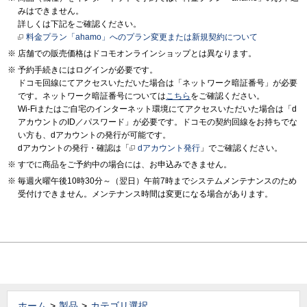
みはできません。
詳しくは下記をご確認ください。
料金プラン「ahamo」へのプラン変更または新規契約について
店舗での販売価格はドコモオンラインショップとは異なります。
予約手続きにはログインが必要です。
ドコモ回線にてアクセスいただいた場合は「ネットワーク暗証番号」が必要
です。ネットワーク暗証番号については
こちら
をご確認ください。
Wi-Fiまたはご自宅のインターネット環境にてアクセスいただいた場合は「d
アカウントのID／パスワード」が必要です。ドコモの契約回線をお持ちでな
い方も、dアカウントの発行が可能です。
dアカウントの発行・確認は「
dアカウント発行
」でご確認ください。
すでに商品をご予約中の場合には、お申込みできません。
毎週火曜午後10時30分～（翌日）午前7時までシステムメンテナンスのため
受付けできません。メンテナンス時間は変更になる場合があります。
ホーム
製品
カテゴリ選択