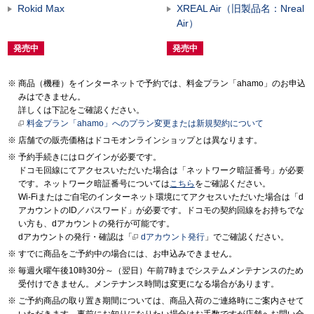
Rokid Max
XREAL Air（旧製品名：Nreal
Air）
発売中
発売中
商品（機種）をインターネットで予約では、料金プラン「ahamo」のお申込
みはできません。
詳しくは下記をご確認ください。
料金プラン「ahamo」へのプラン変更または新規契約について
店舗での販売価格はドコモオンラインショップとは異なります。
予約手続きにはログインが必要です。
ドコモ回線にてアクセスいただいた場合は「ネットワーク暗証番号」が必要
です。ネットワーク暗証番号については
こちら
をご確認ください。
Wi-Fiまたはご自宅のインターネット環境にてアクセスいただいた場合は「d
アカウントのID／パスワード」が必要です。ドコモの契約回線をお持ちでな
い方も、dアカウントの発行が可能です。
dアカウントの発行・確認は「
dアカウント発行
」でご確認ください。
すでに商品をご予約中の場合には、お申込みできません。
毎週火曜午後10時30分～（翌日）午前7時までシステムメンテナンスのため
受付けできません。メンテナンス時間は変更になる場合があります。
ご予約商品の取り置き期間については、商品入荷のご連絡時にご案内させて
いただきます。事前にお知りになりたい場合はお手数ですが店舗へお問い合