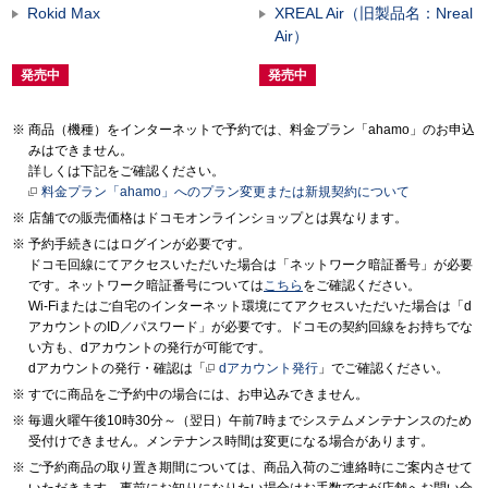
Rokid Max
XREAL Air（旧製品名：Nreal
Air）
発売中
発売中
商品（機種）をインターネットで予約では、料金プラン「ahamo」のお申込
みはできません。
詳しくは下記をご確認ください。
料金プラン「ahamo」へのプラン変更または新規契約について
店舗での販売価格はドコモオンラインショップとは異なります。
予約手続きにはログインが必要です。
ドコモ回線にてアクセスいただいた場合は「ネットワーク暗証番号」が必要
です。ネットワーク暗証番号については
こちら
をご確認ください。
Wi-Fiまたはご自宅のインターネット環境にてアクセスいただいた場合は「d
アカウントのID／パスワード」が必要です。ドコモの契約回線をお持ちでな
い方も、dアカウントの発行が可能です。
dアカウントの発行・確認は「
dアカウント発行
」でご確認ください。
すでに商品をご予約中の場合には、お申込みできません。
毎週火曜午後10時30分～（翌日）午前7時までシステムメンテナンスのため
受付けできません。メンテナンス時間は変更になる場合があります。
ご予約商品の取り置き期間については、商品入荷のご連絡時にご案内させて
いただきます。事前にお知りになりたい場合はお手数ですが店舗へお問い合