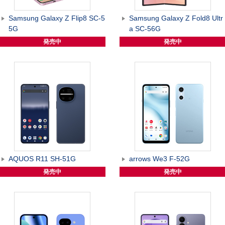
Samsung Galaxy Z Flip8 SC-5
Samsung Galaxy Z Fold8 Ultr
5G
a SC-56G
発売中
発売中
AQUOS R11 SH-51G
arrows We3 F-52G
発売中
発売中