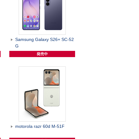
G
Samsung Galaxy S26+ SC-52
G
発売中
motorola razr 60d M-51F