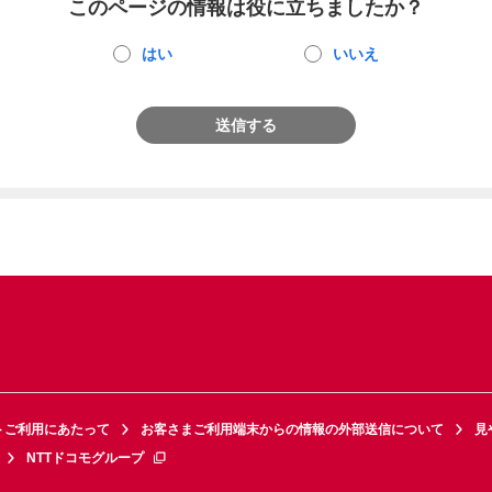
このページの情報は役に立ちましたか？
はい
いいえ
送信する
トご利用にあたって
お客さまご利用端末からの情報の外部送信について
見
NTTドコモグループ